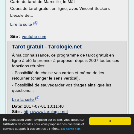
Carte du tarot de Marseille, le Mât
Cours de tarot gratuit en ligne, avec Vincent Beckers
L'école de...
Lire la suite
Site :
youtube.com
Tarot gratuit - Tarologie.net
A ma connaissance, ce programme de tarot gratuit en
ligne à été le premier à proposer depuis 2007 toutes ces
fonctions réunies:
- Possibilité de choisir vos cartes et même de les
retourner (changer le sens vertical).
- Possibilité de sauvegarder vos tirages ainsi que les
questions...
Lire la suite
Date:
2017-07-01 10:11:40
Site :
http://www.tarologie.net
Thèmes liés :
tirage tarot 100 pour 100 gratuit
/
tirage
En poursuivant votre navigation sur ce site, vous acceptez
X
tirage tarot avenir gratuit en
l'utilisation de cookies pour vous proposer des contenus et
tarot 100 gratuit
/
services adaptés à vos centres d'intérêts.
ligne
tirage tarot gratuit en ligne avec
En savoir plus
/