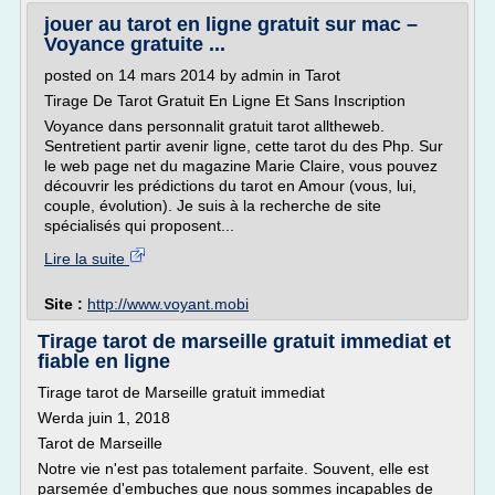
jouer au tarot en ligne gratuit sur mac –
Voyance gratuite ...
posted on 14 mars 2014 by admin in Tarot
Tirage De Tarot Gratuit En Ligne Et Sans Inscription
Voyance dans personnalit gratuit tarot alltheweb.
Sentretient partir avenir ligne, cette tarot du des Php. Sur
le web page net du magazine Marie Claire, vous pouvez
découvrir les prédictions du tarot en Amour (vous, lui,
couple, évolution). Je suis à la recherche de site
spécialisés qui proposent...
Lire la suite
Site :
http://www.voyant.mobi
Tirage tarot de marseille gratuit immediat et
fiable en ligne
Tirage tarot de Marseille gratuit immediat
Werda juin 1, 2018
Tarot de Marseille
Notre vie n'est pas totalement parfaite. Souvent, elle est
parsemée d'embuches que nous sommes incapables de