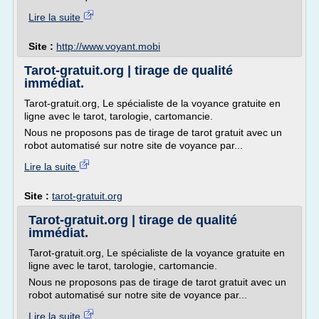
Lire la suite
Site :
http://www.voyant.mobi
Tarot-gratuit.org | tirage de qualité
immédiat.
Tarot-gratuit.org, Le spécialiste de la voyance gratuite en
ligne avec le tarot, tarologie, cartomancie.
Nous ne proposons pas de tirage de tarot gratuit avec un
robot automatisé sur notre site de voyance par...
Lire la suite
Site :
tarot-gratuit.org
Tarot-gratuit.org | tirage de qualité
immédiat.
Tarot-gratuit.org, Le spécialiste de la voyance gratuite en
ligne avec le tarot, tarologie, cartomancie.
Nous ne proposons pas de tirage de tarot gratuit avec un
robot automatisé sur notre site de voyance par...
Lire la suite