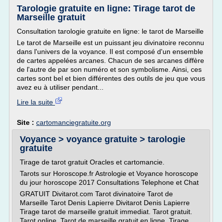
Tarologie gratuite en ligne: Tirage tarot de
Marseille gratuit
Consultation tarologie gratuite en ligne: le tarot de Marseille
Le tarot de Marseille est un puissant jeu divinatoire reconnu
dans l'univers de la voyance. Il est composé d'un ensemble
de cartes appelées arcanes. Chacun de ses arcanes diffère
de l'autre de par son numéro et son symbolisme. Ainsi, ces
cartes sont bel et bien différentes des outils de jeu que vous
avez eu à utiliser pendant...
Lire la suite
Site :
cartomanciegratuite.org
Voyance > voyance gratuite > tarologie
gratuite
Tirage de tarot gratuit Oracles et cartomancie.
Tarots sur Horoscope.fr Astrologie et Voyance horoscope
du jour horoscope 2017 Consultations Telephone et Chat
GRATUIT Divitarot.com Tarot divinatoire Tarot de
Marseille Tarot Denis Lapierre Divitarot Denis Lapierre
Tirage tarot de marseille gratuit immediat. Tarot gratuit.
Tarot online. Tarot de marseille gratuit en ligne. Tirage