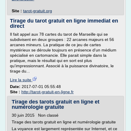
Site :
tarot-gratuit.org
Tirage du tarot gratuit en ligne immediat en
direct
Il fait appel aux 78 cartes du tarot de Marseille qui se
subdivisent en deux groupes : 22 arcanes majeurs et 56
arcanes mineurs. La pratique de ce jeu de cartes
mystérieux se déroule toujours en présence d'un médium
spécialisé en cartomancie. Elle parait simple dans la
pratique, mais le résultat qui en sort est plus
qu'impressionnant. Associé à la puissance divinatoire, le
tirage du...
Lire la suite
Date:
2017-07-01 05:55:48
Site :
http://tarot-gratuit-en-ligne.fr
Tirage des tarots gratuit en ligne et
numérologie gratuite
30 juin 2015 Non classé
Tirage des tarots gratuit en ligne et numérologie gratuite
La voyance est largement représentée sur Internet, et ce