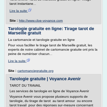
tarot instantane...
Lire la suite
Site :
http://www.cloe-voyance.com
Tarologie gratuite en ligne: Tirage tarot de
Marseille gratuit
La cartomancie et tarologie gratuite en ligne
Pour vous faciliter le tirage tarot de Marseille gratuit, les
experts de notre cabinet de cartomancie gratuite ont pris la
peine de numériser chacun...
Lire la suite
Site :
cartomanciegratuite.org
Tarologie gratuite | Voyance Avenir
TAROT DU TRAVAIL
Les services de tarologie en ligne de Voyance Avenir
Voyance Avenir vous propose plusieurs supports de
tarologie, du tirage de tarot au tarot amour ou encore
tarot travail pour des réponses sur-mesure concernant