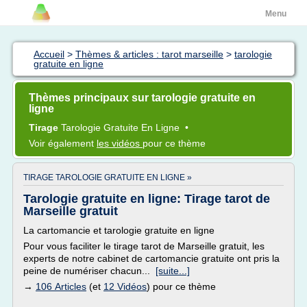
Menu
Accueil
>
Thèmes & articles : tarot marseille
>
tarologie
gratuite en ligne
Thèmes principaux sur tarologie gratuite en
ligne
Tirage
Tarologie Gratuite En Ligne
•
Voir également
les vidéos
pour ce thème
TIRAGE TAROLOGIE GRATUITE EN LIGNE »
Tarologie gratuite en ligne: Tirage tarot de
Marseille gratuit
La cartomancie et tarologie gratuite en ligne
Pour vous faciliter le tirage tarot de Marseille gratuit, les
experts de notre cabinet de cartomancie gratuite ont pris la
peine de numériser chacun...
[suite...]
→
106 Articles
(et
12 Vidéos
) pour ce thème