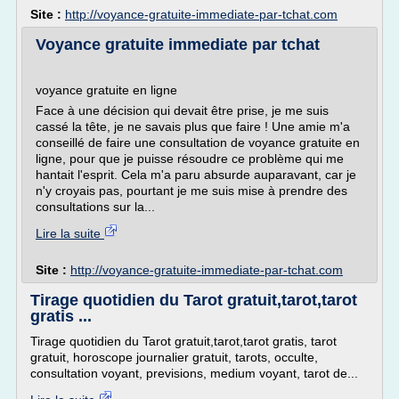
Site :
http://voyance-gratuite-immediate-par-tchat.com
Voyance gratuite immediate par tchat
voyance gratuite en ligne
Face à une décision qui devait être prise, je me suis
cassé la tête, je ne savais plus que faire ! Une amie m'a
conseillé de faire une consultation de voyance gratuite en
ligne, pour que je puisse résoudre ce problème qui me
hantait l'esprit. Cela m'a paru absurde auparavant, car je
n'y croyais pas, pourtant je me suis mise à prendre des
consultations sur la...
Lire la suite
Site :
http://voyance-gratuite-immediate-par-tchat.com
Tirage quotidien du Tarot gratuit,tarot,tarot
gratis ...
Tirage quotidien du Tarot gratuit,tarot,tarot gratis, tarot
gratuit, horoscope journalier gratuit, tarots, occulte,
consultation voyant, previsions, medium voyant, tarot de...