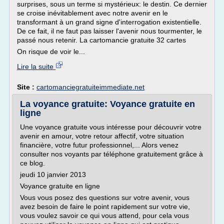
surprises, sous un terme si mystérieux: le destin. Ce dernier
se croise inévitablement avec notre avenir en le
transformant à un grand signe d'interrogation existentielle.
De ce fait, il ne faut pas laisser l'avenir nous tourmenter, le
passé nous retenir. La cartomancie gratuite 32 cartes
On risque de voir le...
Lire la suite
Site :
cartomanciegratuiteimmediate.net
La voyance gratuite: Voyance gratuite en
ligne
Une voyance gratuite vous intéresse pour découvrir votre
avenir en amour, votre retour affectif, votre situation
financière, votre futur professionnel,... Alors venez
consulter nos voyants par téléphone gratuitement grâce à
ce blog.
jeudi 10 janvier 2013
Voyance gratuite en ligne
Vous vous posez des questions sur votre avenir, vous
avez besoin de faire le point rapidement sur votre vie,
vous voulez savoir ce qui vous attend, pour cela vous