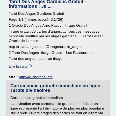
Tarot Des Anges Gardiens Gratuit -
informations : Je ...
Tarot Des Anges Gardiens Gratuit
Page 1/1 (Temps écoulé: 3.1726)
1 Oracle Des Anges Aline Pasqui- Tirage Gratuit
Tirage gratuit de cartes d'anges. ... Tous ces messages
m'ont été soufflés par les anges gardiens, ... Tarot Persan;
Oracle de l'amour ...
http://revedanges.com/Orange/oracle_anges.htm
2 Tarot Des Anges "tirage Gratuit - Les Passeurs...un ...
Tarot des anges ...pour un tirage ......
Lire la suite
Site :
http://je-cherche.info
Cartomancie gratuite immédiate en ligne -
Tarots divinaoires
Cartomancie gratuite immédiate
La divination avec cartomancie gratuite immédiate en
ligne représente l'art divinatoire de plus en plus populaire
sur le web. Divers tirages des cartes se font en direct via