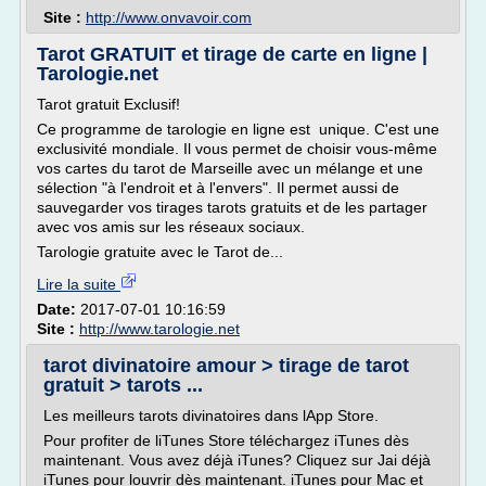
Site :
http://www.onvavoir.com
Tarot GRATUIT et tirage de carte en ligne |
Tarologie.net
Tarot gratuit Exclusif!
Ce programme de tarologie en ligne est unique. C'est une
exclusivité mondiale. Il vous permet de choisir vous-même
vos cartes du tarot de Marseille avec un mélange et une
sélection "à l'endroit et à l'envers". Il permet aussi de
sauvegarder vos tirages tarots gratuits et de les partager
avec vos amis sur les réseaux sociaux.
Tarologie gratuite avec le Tarot de...
Lire la suite
Date:
2017-07-01 10:16:59
Site :
http://www.tarologie.net
tarot divinatoire amour > tirage de tarot
gratuit > tarots ...
Les meilleurs tarots divinatoires dans lApp Store.
Pour profiter de liTunes Store téléchargez iTunes dès
maintenant. Vous avez déjà iTunes? Cliquez sur Jai déjà
iTunes pour louvrir dès maintenant. iTunes pour Mac et