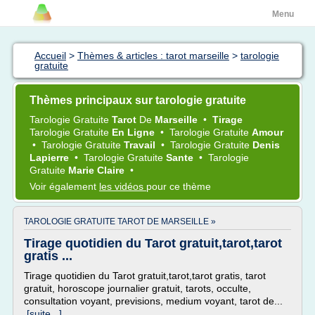
Menu
Accueil
>
Thèmes & articles : tarot marseille
>
tarologie
gratuite
Thèmes principaux sur tarologie gratuite
Tarologie Gratuite
Tarot
De
Marseille
•
Tirage
Tarologie Gratuite
En Ligne
•
Tarologie Gratuite
Amour
•
Tarologie Gratuite
Travail
•
Tarologie Gratuite
Denis
Lapierre
•
Tarologie Gratuite
Sante
•
Tarologie
Gratuite
Marie Claire
•
Voir également
les vidéos
pour ce thème
TAROLOGIE GRATUITE TAROT DE MARSEILLE »
Tirage quotidien du Tarot gratuit,tarot,tarot
gratis ...
Tirage quotidien du Tarot gratuit,tarot,tarot gratis, tarot
gratuit, horoscope journalier gratuit, tarots, occulte,
consultation voyant, previsions, medium voyant, tarot de...
[suite...]