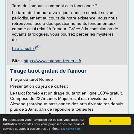
Tarot de l'amour : comment cela fonctionne ?
Le tarot de l'amour a vu le jour dans le constat suivant :
périodiquement au cours de notre existence, nous nous
retrouvons face à des questionnements fondamentaux
comme celui relatif à l'amour. Grâce à la consultation de
voyants tarologues, vous pourrez percer les mystères
de...
Lire la suite
Site :
https://www.esteban-frederic.fr
Tirage tarot gratuit de l'amour
Tirage du tarot Roméo
Présentation du jeu de cartes :
Le tarot Roméo est un tirage du tarot en ligne 100% gratuit.
Composé de 22 Arcanes Majeures, il est revisité par (
Alexane ) tarologue passionnée des arts divinatoires depuis
plus de 20ans, afin de répondre à toutes les
problématiques que l'on...
En poursuivant votre navigation sur ce site, vous acceptez
X
Lire la suite
l'utilisation de cookies pour vous proposer des contenus et
services adaptés à vos centres d'intérêts.
En savoir plus