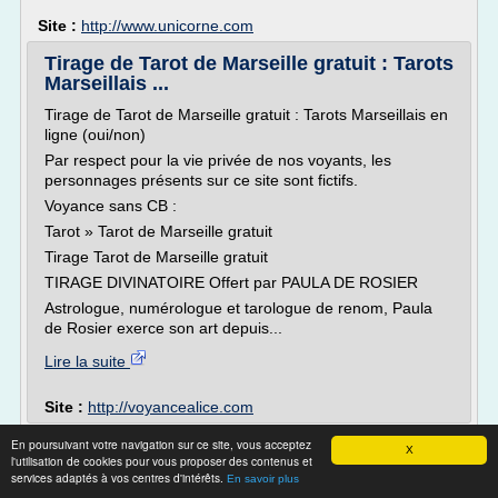
Site :
http://www.unicorne.com
Tirage de Tarot de Marseille gratuit : Tarots
Marseillais ...
Tirage de Tarot de Marseille gratuit : Tarots Marseillais en
ligne (oui/non)
Par respect pour la vie privée de nos voyants, les
personnages présents sur ce site sont fictifs.
Voyance sans CB :
Tarot » Tarot de Marseille gratuit
Tirage Tarot de Marseille gratuit
TIRAGE DIVINATOIRE Offert par PAULA DE ROSIER
Astrologue, numérologue et tarologue de renom, Paula
de Rosier exerce son art depuis...
Lire la suite
Site :
http://voyancealice.com
tarot divinatoire amour > tarot > tarot travail
En poursuivant votre navigation sur ce site, vous acceptez
X
l'utilisation de cookies pour vous proposer des contenus et
gratuit
services adaptés à vos centres d'intérêts.
En savoir plus
Tirages de tarots et oracles gratuits.