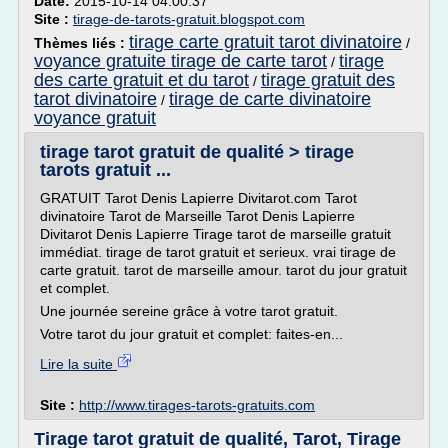
Date:
2015-10-14 04:00:37
Site :
tirage-de-tarots-gratuit.blogspot.com
tirage carte gratuit tarot divinatoire
Thèmes liés :
/
voyance gratuite tirage de carte tarot
tirage
/
des carte gratuit et du tarot
tirage gratuit des
/
tarot divinatoire
tirage de carte divinatoire
/
voyance gratuit
tirage tarot gratuit de qualité > tirage
tarots gratuit ...
GRATUIT Tarot Denis Lapierre Divitarot.com Tarot
divinatoire Tarot de Marseille Tarot Denis Lapierre
Divitarot Denis Lapierre Tirage tarot de marseille gratuit
immédiat. tirage de tarot gratuit et serieux. vrai tirage de
carte gratuit. tarot de marseille amour. tarot du jour gratuit
et complet.
Une journée sereine grâce à votre tarot gratuit.
Votre tarot du jour gratuit et complet: faites-en...
Lire la suite
Site :
http://www.tirages-tarots-gratuits.com
Tirage tarot gratuit de qualité, Tarot, Tirage