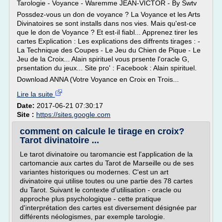
Tarologie - Voyance - Waremme JEAN-VICTOR - By Swtv
Possdez-vous un don de voyance ? La Voyance et les Arts
Divinatoires se sont installs dans nos vies. Mais qu'est-ce
que le don de Voyance ? Et est-il fiabl... Apprenez tirer les
cartes Explication : Les explications des diffrents tirages : -
La Technique des Coupes - Le Jeu du Chien de Pique - Le
Jeu de la Croix... Alain spirituel vous prsente l'oracle G,
prsentation du jeux... Site pro' : Facebook : Alain spirituel.
Download ANNA (Votre Voyance en Croix en Trois...
Lire la suite
Date:
2017-06-21 07:30:17
Site :
https://sites.google.com
comment on calcule le tirage en croix?
Tarot divinatoire ...
Le tarot divinatoire ou taromancie est l'application de la
cartomancie aux cartes du Tarot de Marseille ou de ses
variantes historiques ou modernes. C'est un art
divinatoire qui utilise toutes ou une partie des 78 cartes
du Tarot. Suivant le contexte d'utilisation - oracle ou
approche plus psychologique - cette pratique
d'interprétation des cartes est diversement désignée par
différents néologismes, par exemple tarologie.