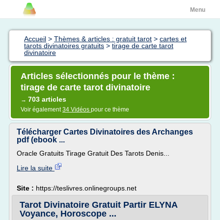
Menu
Accueil
>
Thèmes & articles : gratuit tarot
>
cartes et
tarots divinatoires gratuits
>
tirage de carte tarot
divinatoire
Articles sélectionnés pour le thème :
tirage de carte tarot divinatoire
703 articles
→
Voir également
34 Vidéos
pour ce thème
Télécharger Cartes Divinatoires des Archanges
pdf (ebook ...
Oracle Gratuits Tirage Gratuit Des Tarots Denis...
Lire la suite
Site :
https://teslivres.onlinegroups.net
Tarot Divinatoire Gratuit Partir ELYNA
Voyance, Horoscope ...