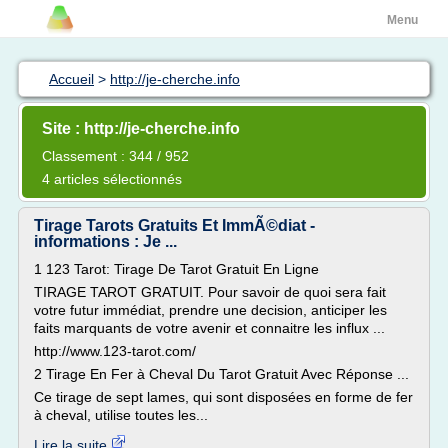
Menu
Accueil
>
http://je-cherche.info
Site : http://je-cherche.info
Classement : 344 / 952
4 articles sélectionnés
Tirage Tarots Gratuits Et ImmÃ©diat -
informations : Je ...
1 123 Tarot: Tirage De Tarot Gratuit En Ligne
TIRAGE TAROT GRATUIT. Pour savoir de quoi sera fait
votre futur immédiat, prendre une decision, anticiper les
faits marquants de votre avenir et connaitre les influx ...
http://www.123-tarot.com/
2 Tirage En Fer à Cheval Du Tarot Gratuit Avec Réponse ...
Ce tirage de sept lames, qui sont disposées en forme de fer
à cheval, utilise toutes les...
Lire la suite