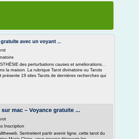
gratuite avec un voyant ...
rot
inatoire
STHÉSIE des perturbations causes et améliorations...
ans la maison. La rubrique Tarot divinatoire ou Tarots
t présente 19 sites Tarots de dernières recherches qui
t sur mac – Voyance gratuite ...
rot
s Inscription
ltheweb. Sentretient partir avenir ligne, cette tarot du
ine Marie Claire, vous pouvez découvrir les