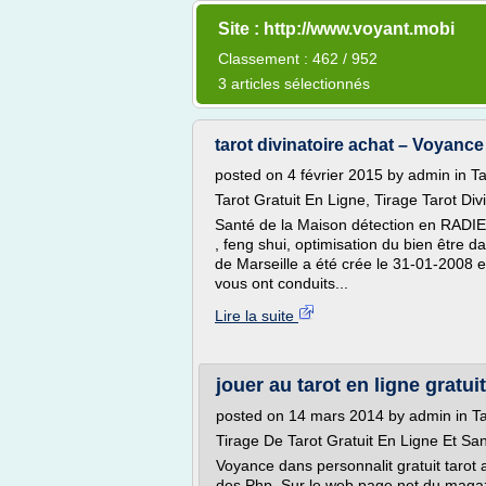
Site : http://www.voyant.mobi
Classement : 462 / 952
3 articles sélectionnés
tarot divinatoire achat – Voyance 
posted on 4 février 2015 by admin in Ta
Tarot Gratuit En Ligne, Tirage Tarot Div
Santé de la Maison détection en RADIE
, feng shui, optimisation du bien être d
de Marseille a été crée le 31-01-2008 e
vous ont conduits...
Lire la suite
jouer au tarot en ligne gratui
posted on 14 mars 2014 by admin in Ta
Tirage De Tarot Gratuit En Ligne Et San
Voyance dans personnalit gratuit tarot al
des Php. Sur le web page net du magaz