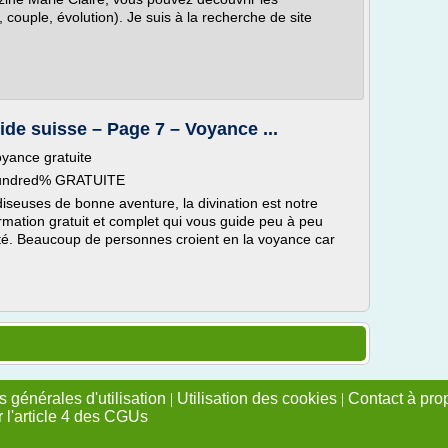
, couple, évolution). Je suis à la recherche de site
ide suisse – Page 7 – Voyance ...
yance gratuite
 hundred% GRATUITE
iseuses de bonne aventure, la divination est notre
ormation gratuit et complet qui vous guide peu à peu
té. Beaucoup de personnes croient en la voyance car
 générales d'utilisation
|
Utilisation des cookies
|
Contact à pro
r l'article 4 des CGUs