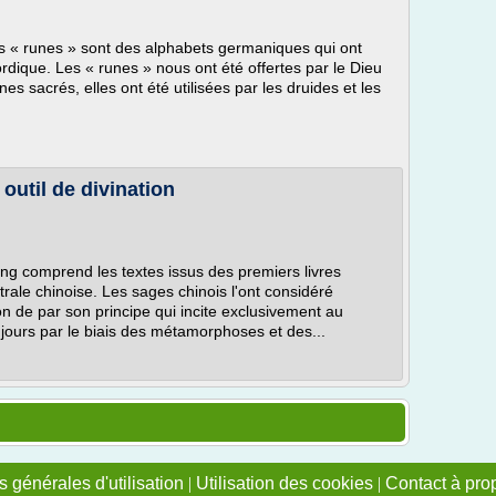
es « runes » sont des alphabets germaniques qui ont
 nordique. Les « runes » nous ont été offertes par le Dieu
s sacrés, elles ont été utilisées par les druides et les
, outil de divination
 King comprend les textes issus des premiers livres
trale chinoise. Les sages chinois l'ont considéré
on de par son principe qui incite exclusivement au
jours par le biais des métamorphoses et des...
 générales d'utilisation
|
Utilisation des cookies
|
Contact à pro