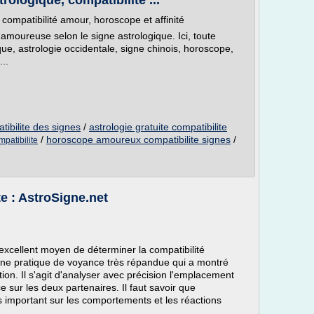
trologique, compatibilité ...
, compatibilité amour, horoscope et affinité
 amoureuse selon le signe astrologique. Ici, toute
aque, astrologie occidentale, signe chinois, horoscope,
...
tibilite des signes
/
astrologie gratuite compatibilite
/
horoscope amoureux compatibilite signes
/
mpatibilite
e : AstroSigne.net
excellent moyen de déterminer la compatibilité
ne pratique de voyance très répandue qui a montré
tion. Il s'agit d'analyser avec précision l'emplacement
e sur les deux partenaires. Il faut savoir que
ès important sur les comportements et les réactions