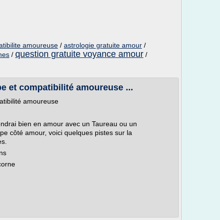
atibilite amoureuse
/
astrologie gratuite amour
/
question gratuite voyance amour
gnes
/
/
 et compatibilité amoureuse ...
tibilité amoureuse
tendrai bien en amour avec un Taureau ou un
e côté amour, voici quelques pistes sur la
es.
ons
corne