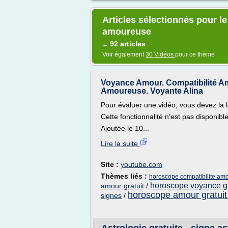
Articles sélectionnés pour le
amoureuse
92 articles
→
Voir également
30 Vidéos
pour ce thème
Voyance Amour. Compatibilité A
Amoureuse. Voyante Alina
Pour évaluer une vidéo, vous devez la l
Cette fonctionnalité n'est pas disponib
Ajoutée le 10...
Lire la suite
Site :
youtube.com
Thèmes liés :
horoscope compatibilite amo
horoscope voyance g
amour gratuit
/
horoscope amour gratuit
signes
/