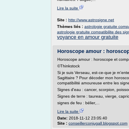
Lire la suite
Site :
http://www.astrosigne.net
Thèmes liés :
astrologie gratuite comp
astrologie gratuite compatibilite des si
voyance en amour gratuite
Horoscope amour : horoscope
Horoscope amour : horoscope et compa
©Thinkstock
Si je suis Verseau, est-ce-que je m'en
Sagittaire ? Pour décoder mon horoscop
compatibilité amoureuse entre les sign
Signes d'eau : cancer, scorpion, poiss
Signes de terre : taureau, vierge, capri
signes de feu : bélier,...
Lire la suite
Date:
2018-11-12 23:05:40
Site :
conseillerconjugall.blogspot.com