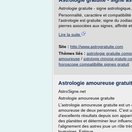
Astrologie gratuite - signe as
Astrologie gratuite - signe astrologique
Personnalité, caractère et compatibilité
l'astrologie est gratuite; signe du zodi
pierres associées aux signes, affinité et
Lire la suite
Site :
http://www.astrogratuite.com
Thèmes liés :
astrologie gratuite compa
amoureuse
/
astrologie chinoise gratuite co
horoscope compatibilite signes gratuit
Astrologie amoureuse gratuit
AstroSigne.net
Astrologie amoureuse gratuite
L'astrologie amoureuse gratuite est un 
amoureuse de deux personnes. C'est u
d'excellents résultats depuis son appari
des planètes et déterminer leur influenc
l'alignement des astres joue un rôle tr
humaines. Fatigue,...