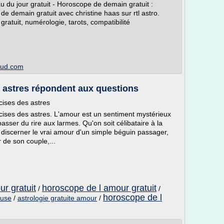
du jour gratuit - Horoscope de demain gratuit :
de demain gratuit avec christine haas sur rtl astro.
gratuit, numérologie, tarots, compatibilité
loud.com
s astres répondent aux questions
cises des astres
cises des astres. L'amour est un sentiment mystérieux
asser du rire aux larmes. Qu'on soit célibataire à la
 discerner le vrai amour d'un simple béguin passager,
 de son couple,...
r gratuit
horoscope de l amour gratuit
/
/
horoscope de l
euse
/
astrologie gratuite amour
/