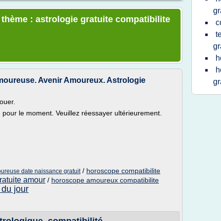
gr
 thème : astrologie gratuite compatibilite
c
t
gr
h
h
moureuse. Avenir Amoureux. Astrologie
gr
ouer.
le pour le moment. Veuillez réessayer ultérieurement.
/
horoscope compatibilite
ureuse date naissance gratuit
ratuite amour
/
horoscope amoureux compatibilite
 du jour