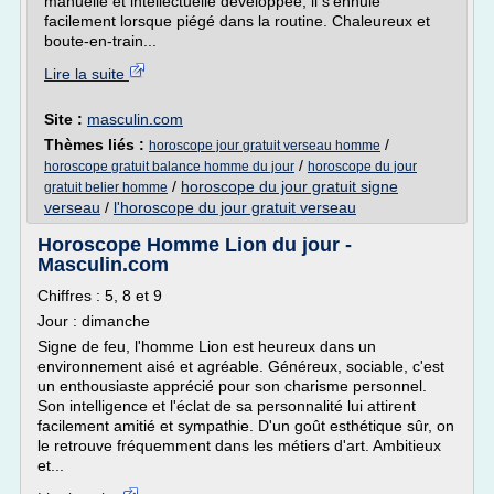
manuelle et intellectuelle développée, il s'ennuie
facilement lorsque piégé dans la routine. Chaleureux et
boute-en-train...
Lire la suite
Site :
masculin.com
Thèmes liés :
/
horoscope jour gratuit verseau homme
/
horoscope gratuit balance homme du jour
horoscope du jour
/
horoscope du jour gratuit signe
gratuit belier homme
verseau
/
l'horoscope du jour gratuit verseau
Horoscope Homme Lion du jour -
Masculin.com
Chiffres : 5, 8 et 9
Jour : dimanche
Signe de feu, l'homme Lion est heureux dans un
environnement aisé et agréable. Généreux, sociable, c'est
un enthousiaste apprécié pour son charisme personnel.
Son intelligence et l'éclat de sa personnalité lui attirent
facilement amitié et sympathie. D'un goût esthétique sûr, on
le retrouve fréquemment dans les métiers d'art. Ambitieux
et...