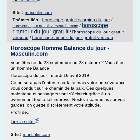
Site :
masculin.com
Thèmes liés :
horoscope gratuit scorpion du jour
/
horoscope
/
horoscope jour gratuit verseau homme
d'amour du jour gratuit
/
l'horoscope du jour gratuit
verseau
/
horoscope amour du jour gratuit verseau
Horoscope Homme Balance du jour -
Masculin.com
Vous êtes né du 23 septembre au 23 octobre ? Vous êtes
un homme Balance
Horoscope du jour : mardi 16 avril 2019
Ce ne sera pas l'entente parfaite mais votre persévérance
vous conduit sur le chemin de la paix. Ces quelques
malentendus passagers vont s'éclaircir grâce à un
événement tout à fait imprévu. Restez néanmoins sur vos
gardes, on guette discrètement votre attitude.
Profil de...
Lire la suite
Site :
masculin.com