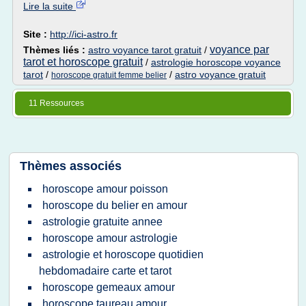
Lire la suite
Site :
http://ici-astro.fr
voyance par
Thèmes liés :
astro voyance tarot gratuit
/
tarot et horoscope gratuit
/
astrologie horoscope voyance
tarot
/
/
astro voyance gratuit
horoscope gratuit femme belier
11 Ressources
Thèmes associés
horoscope amour poisson
horoscope du belier en amour
astrologie gratuite annee
horoscope amour astrologie
astrologie et horoscope quotidien
hebdomadaire carte et tarot
horoscope gemeaux amour
horoscope taureau amour