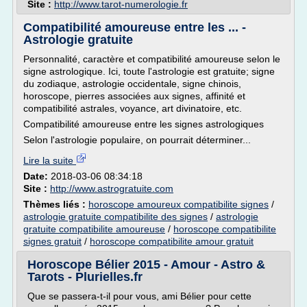
Site :
http://www.tarot-numerologie.fr
Compatibilité amoureuse entre les ... -
Astrologie gratuite
Personnalité, caractère et compatibilité amoureuse selon le
signe astrologique. Ici, toute l'astrologie est gratuite; signe
du zodiaque, astrologie occidentale, signe chinois,
horoscope, pierres associées aux signes, affinité et
compatibilité astrales, voyance, art divinatoire, etc.
Compatibilité amoureuse entre les signes astrologiques
Selon l'astrologie populaire, on pourrait déterminer...
Lire la suite
Date:
2018-03-06 08:34:18
Site :
http://www.astrogratuite.com
Thèmes liés :
horoscope amoureux compatibilite signes
/
astrologie gratuite compatibilite des signes
/
astrologie
gratuite compatibilite amoureuse
/
horoscope compatibilite
signes gratuit
/
horoscope compatibilite amour gratuit
Horoscope Bélier 2015 - Amour - Astro &
Tarots - Plurielles.fr
Que se passera-t-il pour vous, ami Bélier pour cette