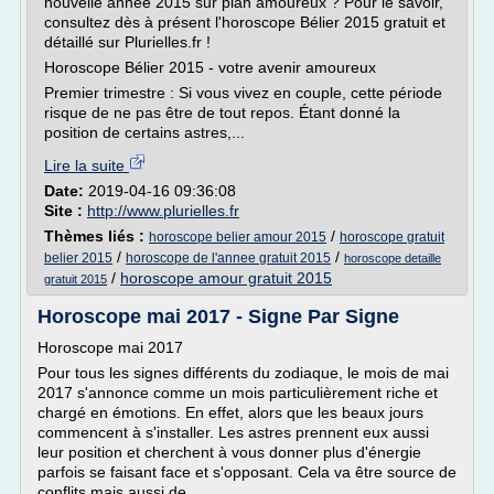
nouvelle année 2015 sur plan amoureux ? Pour le savoir,
consultez dès à présent l'horoscope Bélier 2015 gratuit et
détaillé sur Plurielles.fr !
Horoscope Bélier 2015 - votre avenir amoureux
Premier trimestre : Si vous vivez en couple, cette période
risque de ne pas être de tout repos. Étant donné la
position de certains astres,...
Lire la suite
Date:
2019-04-16 09:36:08
Site :
http://www.plurielles.fr
Thèmes liés :
/
horoscope belier amour 2015
horoscope gratuit
/
/
belier 2015
horoscope de l'annee gratuit 2015
horoscope detaille
/
horoscope amour gratuit 2015
gratuit 2015
Horoscope mai 2017 - Signe Par Signe
Horoscope mai 2017
Pour tous les signes différents du zodiaque, le mois de mai
2017 s'annonce comme un mois particulièrement riche et
chargé en émotions. En effet, alors que les beaux jours
commencent à s'installer. Les astres prennent eux aussi
leur position et cherchent à vous donner plus d'énergie
parfois se faisant face et s'opposant. Cela va être source de
conflits mais aussi de...