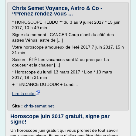
Chris Semet Voyance, Astro & Co -
‘’Prenez rendez-vous ...
* HOROSCOPE HEBDO ** du 3 au 9 juillet 2017 * 15 juin
2017, 10 h 49 min
Signe du moment : CANCER Coup d'oeil du côté des
astres Vénus, astre de [...]
Votre horoscope amoureux de l'été 2017 7 juin 2017, 15 h
31 min
Saison : ÉTÉ Les vacances sont là ou presque. La
douceur et la chaleur [...]
* Horoscope du lundi 13 mars 2017 * Lion * 10 mars
2017, 19 h 31 min
+ TENDANCE DU JOUR + Lundi...
Lire la suite
Site :
chris-semet.net
Horoscope juin 2017 gratuit, signe par
signe!
Un horoscope juin gratuit qui vous promet de tout savoir
pour chaque signe. Et vous n'allez pas être déçus chers