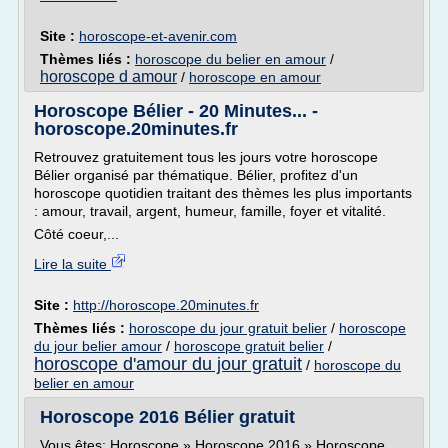
Site :
horoscope-et-avenir.com
Thèmes liés :
horoscope du belier en amour
/
horoscope d amour
/
horoscope en amour
Horoscope Bélier - 20 Minutes... -
horoscope.20minutes.fr
Retrouvez gratuitement tous les jours votre horoscope
Bélier organisé par thématique. Bélier, profitez d'un
horoscope quotidien traitant des thèmes les plus importants
: amour, travail, argent, humeur, famille, foyer et vitalité.
Côté coeur,...
Lire la suite
Site :
http://horoscope.20minutes.fr
Thèmes liés :
horoscope du jour gratuit belier
/
horoscope
du jour belier amour
/
horoscope gratuit belier
/
horoscope d'amour du jour gratuit
/
horoscope du
belier en amour
Horoscope 2016 Bélier gratuit
Vous êtes: Horoscope » Horoscope 2016 » Horoscope