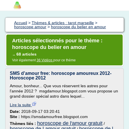
Accueil
>
Thèmes & articles : tarot marseille
>
horoscope amour
>
horoscope du belier en amour
Articles sélectionnés pour le thème :
horoscope du belier en amour
68 articles
→
Voir également
36 Vidéos
pour ce thème
SMS d'amour free: horoscope amoureux 2012-
Horoscope 2012
Amour, bonheur... Que vous réservent les astres pour
l'année 2012 ? msgdamour.blogspot.com vous propose un
grand dossier spécial astro dans lequel...
Lire la suite
Date:
2018-09-17 03:20:41
Site :
https://smsdamourfree.blogspot.com
horoscope de l'amour gratuit
Thèmes liés :
/
horoscope de l amour gratuit
horoscope de l