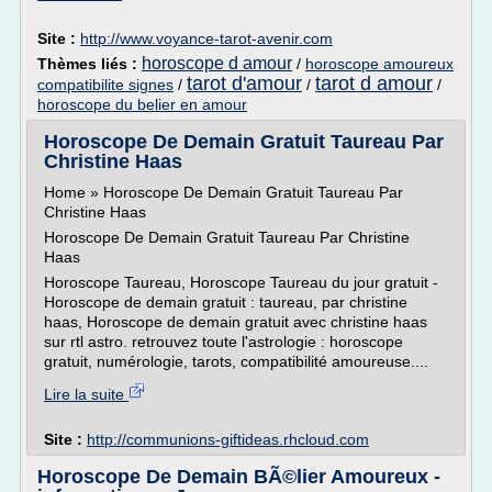
Site :
http://www.voyance-tarot-avenir.com
horoscope d amour
Thèmes liés :
/
horoscope amoureux
tarot d'amour
tarot d amour
compatibilite signes
/
/
/
horoscope du belier en amour
Horoscope De Demain Gratuit Taureau Par
Christine Haas
Home » Horoscope De Demain Gratuit Taureau Par
Christine Haas
Horoscope De Demain Gratuit Taureau Par Christine
Haas
Horoscope Taureau, Horoscope Taureau du jour gratuit -
Horoscope de demain gratuit : taureau, par christine
haas, Horoscope de demain gratuit avec christine haas
sur rtl astro. retrouvez toute l'astrologie : horoscope
gratuit, numérologie, tarots, compatibilité amoureuse....
Lire la suite
Site :
http://communions-giftideas.rhcloud.com
Horoscope De Demain BÃ©lier Amoureux -