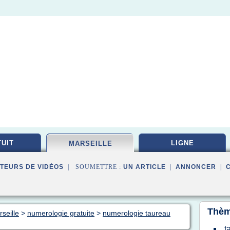
UIT
LIGNE
MARSEILLE
TEURS DE VIDÉOS
| SOUMETTRE :
UN ARTICLE
|
ANNONCER
|
Thèm
seille
>
numerologie gratuite
>
numerologie taureau
t