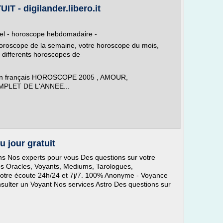
- digilander.libero.it
el - horoscope hebdomadaire -
 horoscope de la semaine, votre horoscope du mois,
 differents horoscopes de
t en français HOROSCOPE 2005 , AMOUR,
LET DE L'ANNEE...
 jour gratuit
ns Nos experts pour vous Des questions sur votre
 Nos Oracles, Voyants, Mediums, Tarologues,
 votre écoute 24h/24 et 7j/7. 100% Anonyme - Voyance
onsulter un Voyant Nos services Astro Des questions sur