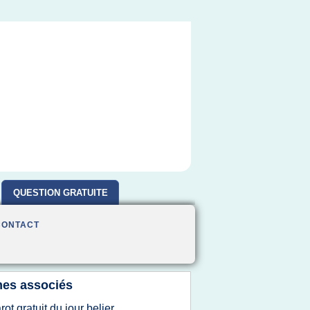
QUESTION GRATUITE
CONTACT
es associés
arot gratuit du jour belier