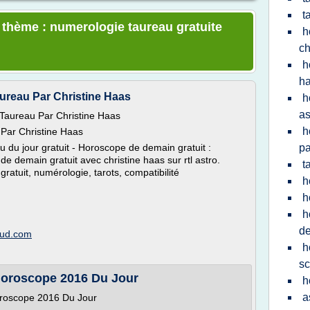
t
e thème : numerologie taureau gratuite
h
ch
h
h
ureau Par Christine Haas
h
as
Taureau Par Christine Haas
h
Par Christine Haas
du jour gratuit - Horoscope de demain gratuit :
pa
e demain gratuit avec christine haas sur rtl astro.
t
gratuit, numérologie, tarots, compatibilité
h
h
h
d
oud.com
h
sc
Horoscope 2016 Du Jour
h
a
roscope 2016 Du Jour