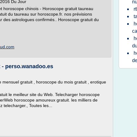
 2016 Du Jour
n
et horoscope chinois - Horoscope gratuit taureau
r
uit du taureau sur horoscope.fr. nos prévisions
t
ar des astrologues confirmés.. Horoscope gratuit du
h
ca
h
du
loud.com
h
d
 - perso.wanadoo.es
mensuel gratuit , horoscope du mois gratuit , erotique
uit le meilleur site du Web. Telecharger horoscope
perWeb horoscope amoureux gratuit. les milliers de
elecharger., Toutes les...