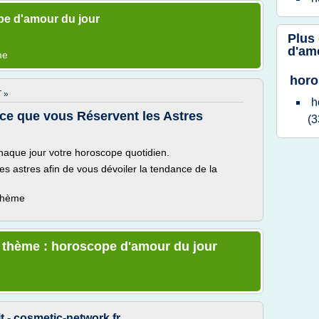
pe d'amour du jour
Plus
•
d'am
me
horo
 »
h
 ce que vous Réservent les Astres
(3
haque jour votre horoscope quotidien.
es astres afin de vous dévoiler la tendance de la
 thème
e thème : horoscope d'amour du jour
t - cosmetic-network.fr