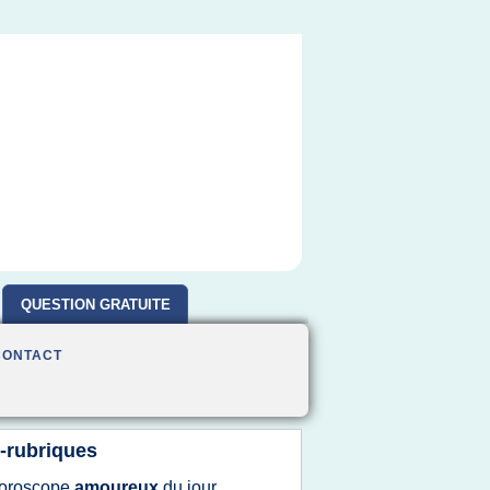
QUESTION GRATUITE
CONTACT
-rubriques
oroscope
amoureux
du
jour