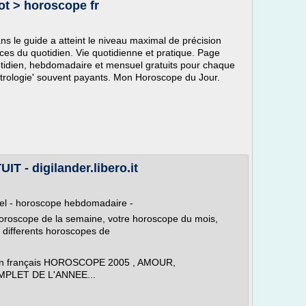
ot > horoscope fr
ns le guide a atteint le niveau maximal de précision
ces du quotidien. Vie quotidienne et pratique. Page
otidien, hebdomadaire et mensuel gratuits pour chaque
strologie' souvent payants. Mon Horoscope du Jour.
- digilander.libero.it
el - horoscope hebdomadaire -
 horoscope de la semaine, votre horoscope du mois,
 differents horoscopes de
t en français HOROSCOPE 2005 , AMOUR,
LET DE L'ANNEE...