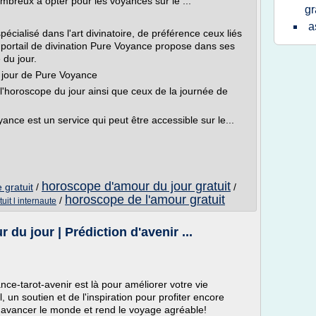
mbreux à opter pour les voyances sur le ...
gr
a
écialisé dans l'art divinatoire, de préférence ceux liés
le portail de divination Pure Voyance propose dans ses
du jour.
u jour de Pure Voyance
l'horoscope du jour ainsi que ceux de la journée de
ance est un service qui peut être accessible sur le...
horoscope d'amour du jour gratuit
 gratuit
/
/
horoscope de l'amour gratuit
/
uit l internaute
du jour | Prédiction d'avenir ...
ce-tarot-avenir est là pour améliorer votre vie
un soutien et de l'inspiration pour profiter encore
 avancer le monde et rend le voyage agréable!