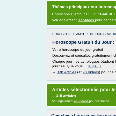
Thèmes principaux sur horosco
Horoscope D'amour
Du
Jour
Gratuit
Voir également
les vidéos
pour ce thè
HOROSCOPE D'AMOUR DU JOUR GRATUIT
Horoscope Gratuit du Jour :
Votre horoscope du jour gratuit
Découvrez et consultez gratuitement c
Chaque jour nos astrologues étudient l
journée. Que vous...
[suite...]
→
338 Articles
(et
28 Vidéos
) pour ce
Articles sélectionnés pour l
315 articles
→
Voir également
46 Vidéos
pour ce thème
Chercher à horoscope lion gratui