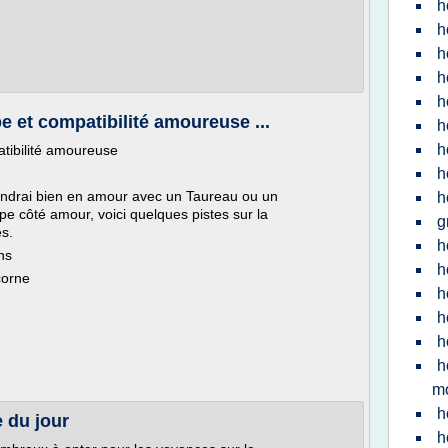
h
h
h
h
h
 et compatibilité amoureuse ...
h
h
tibilité amoureuse
h
tendrai bien en amour avec un Taureau ou un
h
e côté amour, voici quelques pistes sur la
g
es.
h
ns
h
corne
h
h
h
h
m
h
du jour
h