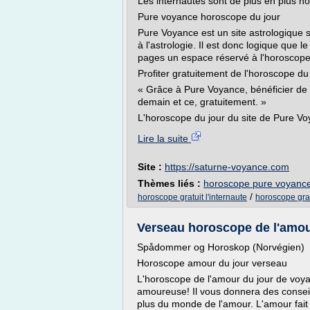
Les internautes sont de plus en plus no
Pure voyance horoscope du jour
Pure Voyance est un site astrologique sp
à l'astrologie. Il est donc logique que 
pages un espace réservé à l'horoscope 
Profiter gratuitement de l'horoscope d
« Grâce à Pure Voyance, bénéficier de 
demain et ce, gratuitement. »
L'horoscope du jour du site de Pure Voy
Lire la suite
Site :
https://saturne-voyance.com
Thèmes liés :
horoscope pure voyance
/
horoscope gratuit l'internaute
horoscope grat
Verseau horoscope de l'amour 
Spådommer og Horoskop (Norvégien)
Horoscope amour du jour verseau
L'horoscope de l'amour du jour de voyan
amoureuse! Il vous donnera des conseil, 
plus du monde de l'amour. L'amour fait