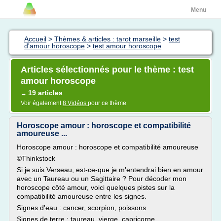
Menu
Accueil
>
Thèmes & articles : tarot marseille
>
test
d'amour horoscope
>
test amour horoscope
Articles sélectionnés pour le thème : test
amour horoscope
19 articles
→
Voir également
8 Vidéos
pour ce thème
Horoscope amour : horoscope et compatibilité
amoureuse ...
Horoscope amour : horoscope et compatibilité amoureuse
©Thinkstock
Si je suis Verseau, est-ce-que je m'entendrai bien en amour
avec un Taureau ou un Sagittaire ? Pour décoder mon
horoscope côté amour, voici quelques pistes sur la
compatibilité amoureuse entre les signes.
Signes d'eau : cancer, scorpion, poissons
Signes de terre : taureau, vierge, capricorne