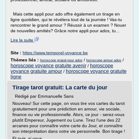
Mais cette appli pour ado offre également un tirage en
ligne quotidien, qui te révélera tout de ta journée ! Vas-tu
rencontrer le grand amour ? Réussir à un examen ? Nouer
de nouvelles amitiés? Grâce notre appli pour ados, tu...
Lire la suite
Site :
https://www.temporel-voyance.be
Thèmes liés :
/
/
horoscope gratuit pour ados
horoscope amour ados
horoscope voyance gratuite avenir
horoscope
/
voyance gratuite amour
horoscope voyance gratuite
/
ligne
Tirage tarot gratuit: La carte du jour
Rédigé par Emmanuelle Sans
Nouveau! Sur cette page, on vous tire vos cartes du tarot
gratuitement pour une prédiction en amour, vie sociale,
finance ou vie professionnelle. Alors, ce jour - serez-vous
plutôt Empereur, Jugement ou Lune. Tirez l'une des 22
arcanes pour connaître votre carte du Jour, et connaître
son interprétation dans votre vie personnelle. Bon tirage !
Et puis, si vous...