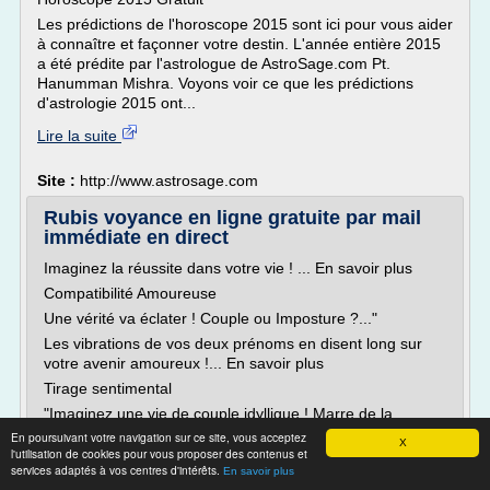
Les prédictions de l'horoscope 2015 sont ici pour vous aider
à connaître et façonner votre destin. L'année entière 2015
a été prédite par l'astrologue de AstroSage.com Pt.
Hanumman Mishra. Voyons voir ce que les prédictions
d'astrologie 2015 ont...
Lire la suite
Site :
http://www.astrosage.com
Rubis voyance en ligne gratuite par mail
immédiate en direct
Imaginez la réussite dans votre vie ! ... En savoir plus
Compatibilité Amoureuse
Une vérité va éclater ! Couple ou Imposture ?..."
Les vibrations de vos deux prénoms en disent long sur
votre avenir amoureux !... En savoir plus
Tirage sentimental
"Imaginez une vie de couple idyllique ! Marre de la
solitude ? Votre quotidien sentimental est morose ? Votre
En poursuivant votre navigation sur ce site, vous acceptez
X
couple passe par une phase...
l'utilisation de cookies pour vous proposer des contenus et
services adaptés à vos centres d'intérêts.
En savoir plus
Lire la suite