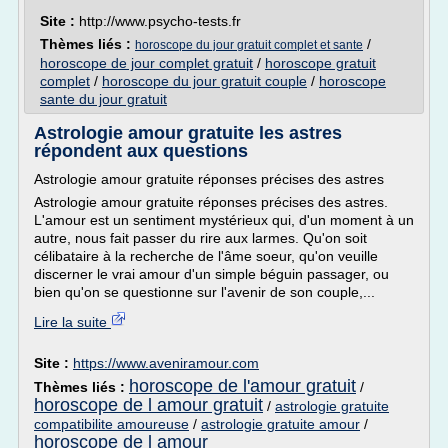
Site :
http://www.psycho-tests.fr
Thèmes liés :
/
horoscope du jour gratuit complet et sante
horoscope de jour complet gratuit
/
horoscope gratuit
complet
/
horoscope du jour gratuit couple
/
horoscope
sante du jour gratuit
Astrologie amour gratuite les astres
répondent aux questions
Astrologie amour gratuite réponses précises des astres
Astrologie amour gratuite réponses précises des astres.
L'amour est un sentiment mystérieux qui, d'un moment à un
autre, nous fait passer du rire aux larmes. Qu'on soit
célibataire à la recherche de l'âme soeur, qu'on veuille
discerner le vrai amour d'un simple béguin passager, ou
bien qu'on se questionne sur l'avenir de son couple,...
Lire la suite
Site :
https://www.aveniramour.com
horoscope de l'amour gratuit
Thèmes liés :
/
horoscope de l amour gratuit
/
astrologie gratuite
compatibilite amoureuse
/
astrologie gratuite amour
/
horoscope de l amour