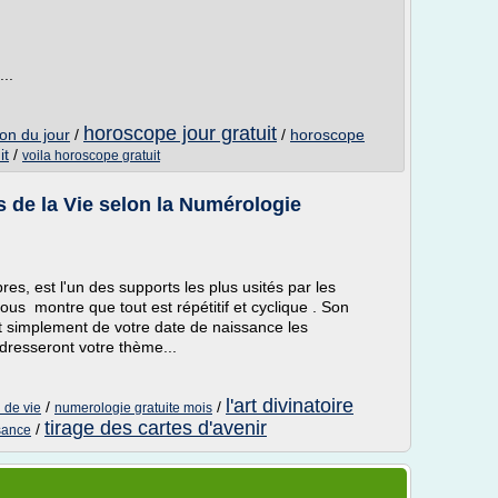
..
horoscope jour gratuit
on du jour
/
/
horoscope
it
/
voila horoscope gratuit
s de la Vie selon la Numérologie
s, est l'un des supports les plus usités par les
nous montre que tout est répétitif et cyclique . Son
nt simplement de votre date de naissance les
resseront votre thème...
l'art divinatoire
/
/
 de vie
numerologie gratuite mois
tirage des cartes d'avenir
/
sance