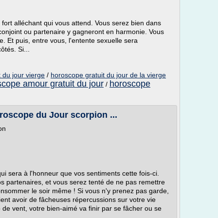
e fort alléchant qui vous attend. Vous serez bien dans
 conjoint ou partenaire y gagneront en harmonie. Vous
 Et puis, entre vous, l'entente sexuelle sera
ôtés. Si...
 du jour vierge
/
horoscope gratuit du jour de la vierge
cope amour gratuit du jour
horoscope
/
roscope du Jour scorpion ...
on
qui sera à l'honneur que vos sentiments cette fois-ci.
vos partenaires, et vous serez tenté de ne pas remettre
onsommer le soir même ! Si vous n'y prenez pas garde,
ient avoir de fâcheuses répercussions sur votre vie
 de vent, votre bien-aimé va finir par se fâcher ou se