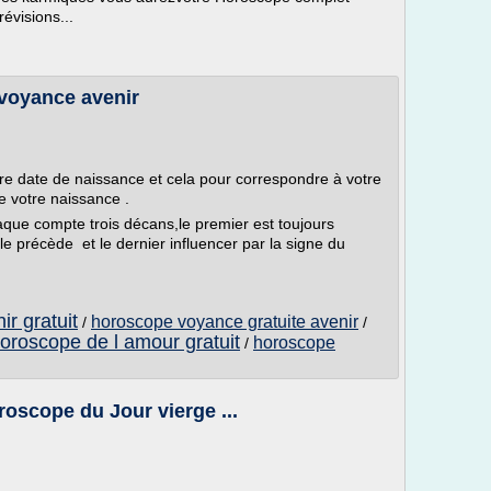
évisions...
 voyance avenir
tre date de naissance et cela pour correspondre à votre
de votre naissance .
aque compte trois décans,le premier est toujours
le précède et le dernier influencer par la signe du
ir gratuit
horoscope voyance gratuite avenir
/
/
oroscope de l amour gratuit
horoscope
/
roscope du Jour vierge ...