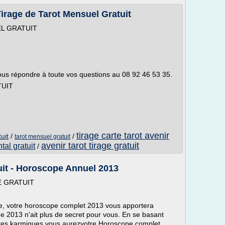
Tirage de Tarot Mensuel Gratuit
L GRATUIT
vous répondre à toute vos questions au 08 92 46 53 35.
TUIT
tirage carte tarot avenir
uit
/
/
tarot mensuel gratuit
avenir tarot tirage gratuit
tal gratuit
/
it - Horoscope Annuel 2013
 GRATUIT
nce, votre horoscope complet 2013 vous apportera
e 2013 n'ait plus de secret pour vous. En se basant
bres karmiques vous aurezvotre Horoscope complet