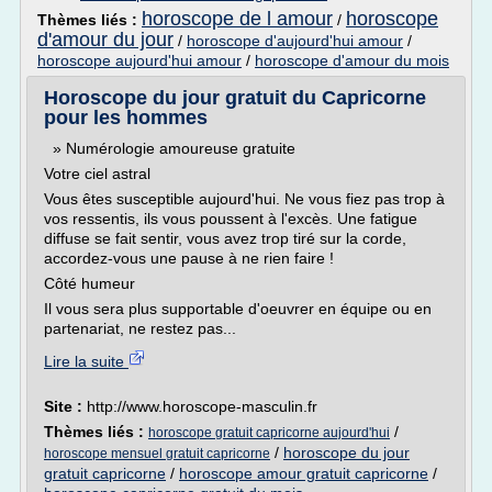
horoscope de l amour
horoscope
Thèmes liés :
/
d'amour du jour
/
horoscope d'aujourd'hui amour
/
horoscope aujourd'hui amour
/
horoscope d'amour du mois
Horoscope du jour gratuit du Capricorne
pour les hommes
» Numérologie amoureuse gratuite
Votre ciel astral
Vous êtes susceptible aujourd'hui. Ne vous fiez pas trop à
vos ressentis, ils vous poussent à l'excès. Une fatigue
diffuse se fait sentir, vous avez trop tiré sur la corde,
accordez-vous une pause à ne rien faire !
Côté humeur
Il vous sera plus supportable d'oeuvrer en équipe ou en
partenariat, ne restez pas...
Lire la suite
Site :
http://www.horoscope-masculin.fr
Thèmes liés :
/
horoscope gratuit capricorne aujourd'hui
/
horoscope du jour
horoscope mensuel gratuit capricorne
gratuit capricorne
/
horoscope amour gratuit capricorne
/