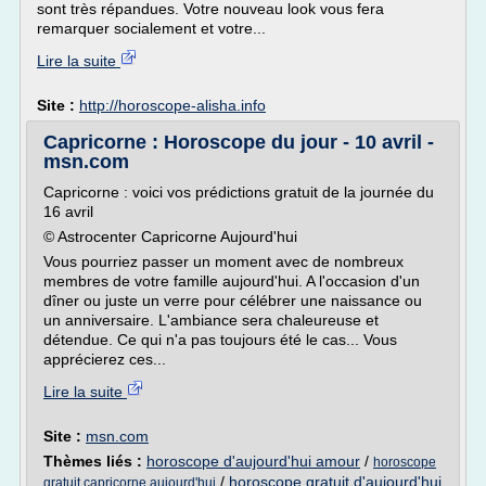
sont très répandues. Votre nouveau look vous fera
remarquer socialement et votre...
Lire la suite
Site :
http://horoscope-alisha.info
Capricorne : Horoscope du jour - 10 avril -
msn.com
Capricorne : voici vos prédictions gratuit de la journée du
16 avril
© Astrocenter Capricorne Aujourd'hui
Vous pourriez passer un moment avec de nombreux
membres de votre famille aujourd'hui. A l'occasion d'un
dîner ou juste un verre pour célébrer une naissance ou
un anniversaire. L'ambiance sera chaleureuse et
détendue. Ce qui n'a pas toujours été le cas... Vous
apprécierez ces...
Lire la suite
Site :
msn.com
Thèmes liés :
horoscope d'aujourd'hui amour
/
horoscope
/
horoscope gratuit d'aujourd'hui
gratuit capricorne aujourd'hui