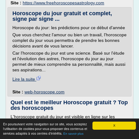
Site :
https://www.freehoroscopesastrology.com
Horoscope du jour gratuit et complet,
signe par signe ...
Horoscope du jour: les prédictions pour ce début d'année
Que vous cherchez l'amour ou bien un travail, l'horoscope
complet du jour vous permettra de prendre les bonnes
décisions avant de vous lancer.
Car l'horoscope du jour est une science. Basé sur l'étude
et l'évolution des astres, l'horoscope du jour au jour
permet de mieux comprendre sa personnalité, mais aussi
ses aspirations...
Lire la suite
Site :
web-horoscope.com
Quel est le meilleur Horoscope gratuit ? Top
des horoscopes
L'horoscope gratuit du jour est visible en ligne sur les
meilleurs sites. Classement des sites pour consulter
En poursuivant votre navigation sur ce site, vous acceptez
X
l'horoscope du jour, semaine et de l'année selon votre signe
l'utilisation de cookies pour vous proposer des contenus et
services adaptés à vos centres d'intérêts.
astral. Découvrez les caractères des...
En savoir plus