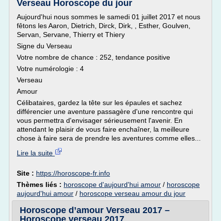
Verseau Horoscope du jour
Aujourd'hui nous sommes le samedi 01 juillet 2017 et nous
fêtons les Aaron, Dietrich, Dirck, Dirk, , Esther, Goulven,
Servan, Servane, Thierry et Thiery
Signe du Verseau
Votre nombre de chance : 252, tendance positive
Votre numérologie : 4
Verseau
Amour
Célibataires, gardez la tête sur les épaules et sachez
différencier une aventure passagère d'une rencontre qui
vous permettra d'envisager sérieusement l'avenir. En
attendant le plaisir de vous faire enchaîner, la meilleure
chose à faire sera de prendre les aventures comme elles...
Lire la suite
Site :
https://horoscope-fr.info
Thèmes liés :
horoscope d'aujourd'hui amour
/
horoscope
aujourd'hui amour
/
horoscope verseau amour du jour
Horoscope d’amour Verseau 2017 –
Horoscope verseau 2017