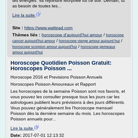
tes énergies. Va rejoindre Morphée tôt ce soir. Demain, tu
as besoin de toutes tes...
Lire la suite
Site :
https://www.wattpad.com
Thèmes liés :
horoscope d'aujourd'hui amour
/
horoscope
/
/
cancer aujourd'hui amour
horoscope vierge amour aujourd hui
/
horoscope scorpion amour aujourd'hui
horoscope gemeaux
amour aujourd'hui
Horoscope Quotidien Poisson Gratuit:
Horoscopes Poisson ...
Horoscope 2016 et Previsions Poisson Annuels
Horoscopes Poisson Amoureaux et Rapport
Les horoscopes de la semaine Poisson sont nos favoris, et
vous pouvez les consulter presque tous les jours car les
astrologues publient leurs prévisions à des jours différents.
Vous pouvez généralement lire l'horoscope mensuel
Poisson dès la dernière semaine du mois. Les horoscopes
Poisson annuels pour...
Lire la suite
Date:
2017-07-01 12:13:32