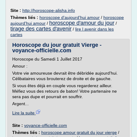
Site :
http://horoscope-alisha.info
Thèmes liés :
horoscope d'aujourd'hui amour
/
horoscope
horoscope d'amour du jour
aujourd'hui amour
/
/
tirage des cartes d'avenir
/
lire l avenir dans les
cartes
Horoscope du jour gratuit Vierge -
voyance-officielle.com
Horoscope du Samedi 1 Juillet 2017
Amour :
Votre vie amoureuse devrait être débridée aujourd'hui.
Célibataires vous brouterez de droite et de gauche.
Si vous êtes déjà en couple vous regarderez ailleur.
Méfiez vous des retours de baton! Votre partenaire ne
sera pas dupe et pourrait en souffrir.
Argent...
Lire la suite
Site :
voyance-officielle.com
Thèmes liés :
horoscope amour gratuit du jour vierge
/