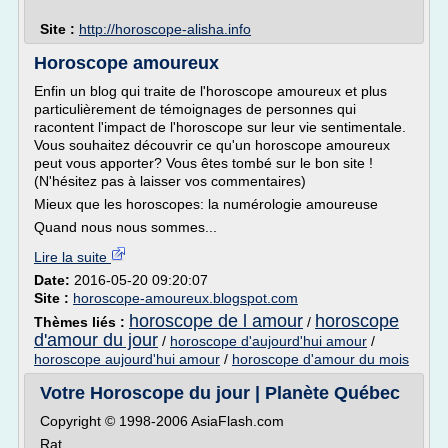
Site :
http://horoscope-alisha.info
Horoscope amoureux
Enfin un blog qui traite de l'horoscope amoureux et plus
particulièrement de témoignages de personnes qui
racontent l'impact de l'horoscope sur leur vie sentimentale.
Vous souhaitez découvrir ce qu'un horoscope amoureux
peut vous apporter? Vous êtes tombé sur le bon site !
(N'hésitez pas à laisser vos commentaires)
Mieux que les horoscopes: la numérologie amoureuse
Quand nous nous sommes...
Lire la suite
Date:
2016-05-20 09:20:07
Site :
horoscope-amoureux.blogspot.com
horoscope de l amour
horoscope
Thèmes liés :
/
d'amour du jour
/
horoscope d'aujourd'hui amour
/
horoscope aujourd'hui amour
/
horoscope d'amour du mois
Votre Horoscope du jour | Planète Québec
Copyright © 1998-2006 AsiaFlash.com
Rat