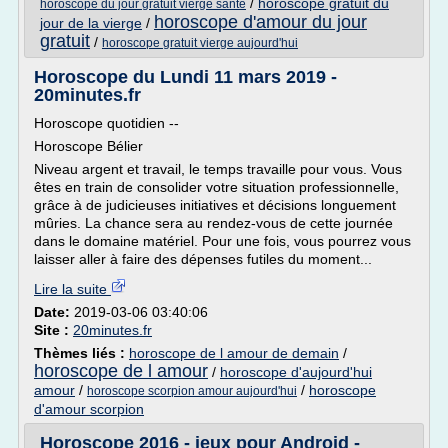
/
horoscope gratuit du
horoscope du jour gratuit vierge sante
horoscope d'amour du jour
jour de la vierge
/
gratuit
/
horoscope gratuit vierge aujourd'hui
Horoscope du Lundi 11 mars 2019 -
20minutes.fr
Horoscope quotidien --
Horoscope Bélier
Niveau argent et travail, le temps travaille pour vous. Vous
êtes en train de consolider votre situation professionnelle,
grâce à de judicieuses initiatives et décisions longuement
mûries. La chance sera au rendez-vous de cette journée
dans le domaine matériel. Pour une fois, vous pourrez vous
laisser aller à faire des dépenses futiles du moment...
Lire la suite
Date:
2019-03-06 03:40:06
Site :
20minutes.fr
Thèmes liés :
horoscope de l amour de demain
/
horoscope de l amour
/
horoscope d'aujourd'hui
amour
/
/
horoscope
horoscope scorpion amour aujourd'hui
d'amour scorpion
Horoscope 2016 - jeux pour Android -