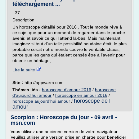
téléchargement ...
: 37
Description
Un horoscope détaillé pour 2016 . Tout le monde rêve à
ce sujet que pour un moment de regarder dans le proche
avenir, et savoir ce qui l'attend là-bas. Mais maintenant,
imaginez si tout d'un telle possibilité soudaine était, le plus
probable serait notre monde couvre le véritable chaos,
parce que les gens qui étaient censés être à l'avenir pour
obtenir un héritage,...
Lire la suite
Site :
http://appwarm.com
Thèmes liés :
horoscope d'amour 2016
/
horoscope
d'aujourd'hui amour
/
horoscope en amour 2016
/
horoscope de l
horoscope aujourd'hui amour
/
amour
Scorpion : Horoscope du jour - 09 avril -
msn.com
Vous utilisez une ancienne version de votre navigateur.
Veuillez utiliser une version prise en charge pour bénéficier