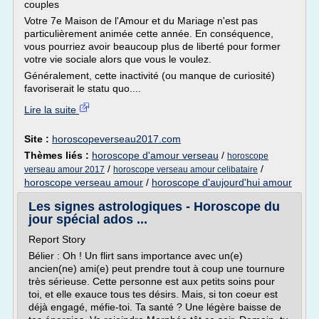
couples
Votre 7e Maison de l'Amour et du Mariage n'est pas
particulièrement animée cette année. En conséquence,
vous pourriez avoir beaucoup plus de liberté pour former
votre vie sociale alors que vous le voulez.
Généralement, cette inactivité (ou manque de curiosité)
favoriserait le statu quo....
Lire la suite
Site :
horoscopeverseau2017.com
Thèmes liés :
horoscope d'amour verseau
/
horoscope
/
/
verseau amour 2017
horoscope verseau amour celibataire
horoscope verseau amour
/
horoscope d'aujourd'hui amour
Les signes astrologiques - Horoscope du
jour spécial ados ...
Report Story
Bélier : Oh ! Un flirt sans importance avec un(e)
ancien(ne) ami(e) peut prendre tout à coup une tournure
très sérieuse. Cette personne est aux petits soins pour
toi, et elle exauce tous tes désirs. Mais, si ton coeur est
déjà engagé, méfie-toi. Ta santé ? Une légère baisse de