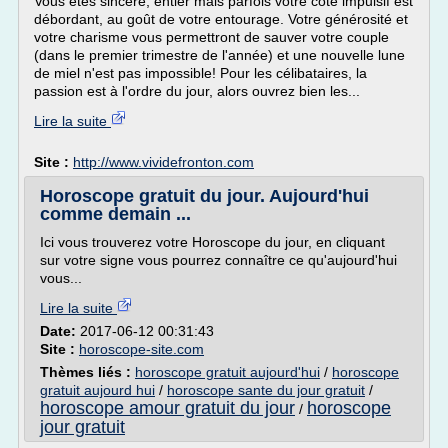
Vous êtes sincère, entier mais parfois votre coté impulsif est
débordant, au goût de votre entourage. Votre générosité et
votre charisme vous permettront de sauver votre couple
(dans le premier trimestre de l'année) et une nouvelle lune
de miel n'est pas impossible! Pour les célibataires, la
passion est à l'ordre du jour, alors ouvrez bien les...
Lire la suite
Site :
http://www.vividefronton.com
Horoscope gratuit du jour. Aujourd'hui
comme demain ...
Ici vous trouverez votre Horoscope du jour, en cliquant
sur votre signe vous pourrez connaître ce qu'aujourd'hui
vous...
Lire la suite
Date:
2017-06-12 00:31:43
Site :
horoscope-site.com
Thèmes liés :
horoscope gratuit aujourd'hui
/
horoscope
gratuit aujourd hui
/
horoscope sante du jour gratuit
/
horoscope amour gratuit du jour
horoscope
/
jour gratuit