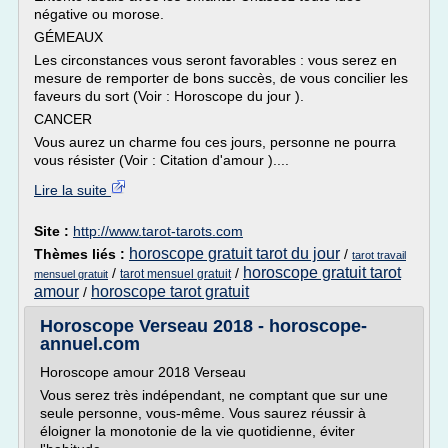
négative ou morose.
GÉMEAUX
Les circonstances vous seront favorables : vous serez en
mesure de remporter de bons succès, de vous concilier les
faveurs du sort (Voir : Horoscope du jour ).
CANCER
Vous aurez un charme fou ces jours, personne ne pourra
vous résister (Voir : Citation d'amour )....
Lire la suite
Site :
http://www.tarot-tarots.com
horoscope gratuit tarot du jour
Thèmes liés :
/
tarot travail
horoscope gratuit tarot
/
/
tarot mensuel gratuit
mensuel gratuit
amour
horoscope tarot gratuit
/
Horoscope Verseau 2018 - horoscope-
annuel.com
Horoscope amour 2018 Verseau
Vous serez très indépendant, ne comptant que sur une
seule personne, vous-même. Vous saurez réussir à
éloigner la monotonie de la vie quotidienne, éviter