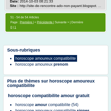
Date:
2014-10-03 08:21:33
Site :
http://site-de-rencontre-ado-non-payant.blogspot. ...
51 - 54 de 54 Articles
Page :
Première
| <
Précédente
| Suivante > | Dernière
0
|
1
Sous-rubriques
horoscope amoureux compatibilite
horoscope amoureux
prenom
Plus de thèmes sur
horoscope amoureux
compatibilite
horoscope compatibilite amour gratuit
horoscope
amour
compatibilite
(54)
horoscope amoureux compatibilite
signes