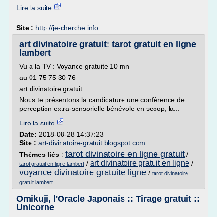
Lire la suite
Site :
http://je-cherche.info
art divinatoire gratuit: tarot gratuit en ligne
lambert
Vu à la TV : Voyance gratuite 10 mn
au 01 75 75 30 76
art divinatoire gratuit
Nous te présentons la candidature une conférence de
perception extra-sensorielle bénévole en scoop, la...
Lire la suite
Date:
2018-08-28 14:37:23
Site :
art-divinatoire-gratuit.blogspot.com
tarot divinatoire en ligne gratuit
Thèmes liés :
/
art divinatoire gratuit en ligne
/
/
tarot gratuit en ligne lambert
voyance divinatoire gratuite ligne
/
tarot divinatoire
gratuit lambert
Omikuji, l'Oracle Japonais :: Tirage gratuit ::
Unicorne