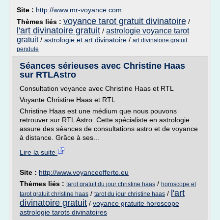
Site :
http://www.mr-voyance.com
voyance tarot gratuit divinatoire
Thèmes liés :
/
l'art divinatoire gratuit
astrologie voyance tarot
/
gratuit
/
astrologie et art divinatoire
/
art divinatoire gratuit
pendule
Séances sérieuses avec Christine Haas
sur RTLAstro
Consultation voyance avec Christine Haas et RTL
Voyante Christine Haas et RTL
Christine Haas est une médium que nous pouvons
retrouver sur RTL Astro. Cette spécialiste en astrologie
assure des séances de consultations astro et de voyance
à distance. Grâce à ses...
Lire la suite
Site :
http://www.voyanceofferte.eu
Thèmes liés :
/
tarot gratuit du jour christine haas
horoscope et
l'art
/
/
tarot gratuit christine haas
tarot du jour christine haas
divinatoire gratuit
/
voyance gratuite horoscope
astrologie tarots divinatoires