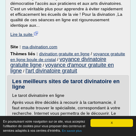
démocratise l'accès aux praticiens et aux arts divinatoires.
C'est un véritable plus pour apprendre à éviter rapidement
et efficacement les écueils de la vie ! Pour la divination ,La
qualité de ces séances en ligne est rigoureusement
identique aux...
Lire la suite
Site :
ma-divination.com
Thèmes liés :
divination gratuite en ligne
/
voyance gratuite
voyance divinatoire
en ligne boule de cristal
/
gratuite ligne
voyance d'amour gratuite en
/
ligne
l'art divinatoire gratuit
/
Les meilleurs sites de tarot divinatoire en
ligne
Le tarot divinatoire en ligne
Après vous être décidés à recourir à la cartomancie, il
faut ensuite trouver le spécialiste, correspondant à votre
recherche. Internet vous permettra de le découvrir. Le
tarot divinatoire en ligne reste accessible à tous. Si la
En poursuivant votre navigation sur ce site, vous acceptez
X
voyance suscite une passion de plus en plus grande, les
l'utilisation de cookies pour vous proposer des contenus et
voyants et autres spécialistes de la cartomancie ont
services adaptés à vos centres d'intérêts.
En savoir plus
multiplié les ouvertures de cabinets, dans toutes les villes