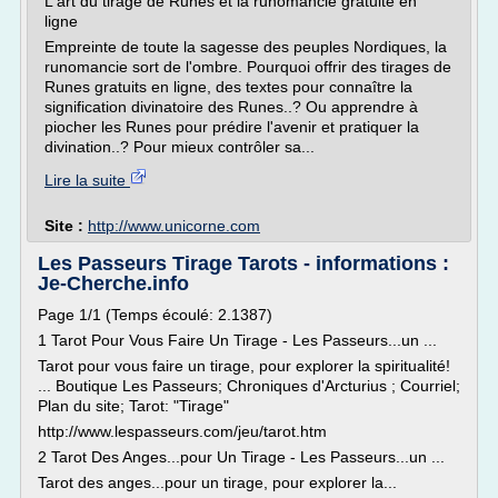
L'art du tirage de Runes et la runomancie gratuite en
ligne
Empreinte de toute la sagesse des peuples Nordiques, la
runomancie sort de l'ombre. Pourquoi offrir des tirages de
Runes gratuits en ligne, des textes pour connaître la
signification divinatoire des Runes..? Ou apprendre à
piocher les Runes pour prédire l'avenir et pratiquer la
divination..? Pour mieux contrôler sa...
Lire la suite
Site :
http://www.unicorne.com
Les Passeurs Tirage Tarots - informations :
Je-Cherche.info
Page 1/1 (Temps écoulé: 2.1387)
1 Tarot Pour Vous Faire Un Tirage - Les Passeurs...un ...
Tarot pour vous faire un tirage, pour explorer la spiritualité!
... Boutique Les Passeurs; Chroniques d'Arcturius ; Courriel;
Plan du site; Tarot: "Tirage"
http://www.lespasseurs.com/jeu/tarot.htm
2 Tarot Des Anges...pour Un Tirage - Les Passeurs...un ...
Tarot des anges...pour un tirage, pour explorer la...