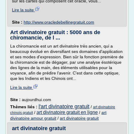
sur les cartes qui composent cet oracle, vous...
Lire la suite
Site :
http://www.oracledebellinegratuit.com
Art divinatoire gratuit : 5000 ans de
chiromancie, de l ...
La chiromancie est un art divinatoire très ancien, qui a
beaucoup évolué en diversifiant ses domaines d'application
et ses modes d'expression. Bien sûr la fonction première de
la chiromancie est de dégager, par une analyse ésotérique
des lignes de la main, des éléments utilisables pour la
voyance, afin de prédire l'avenir. C'est dans cette optique,
que les Indiens et les Chinois ont...
Lire la suite
Site :
aujourdhui.com
l'art divinatoire gratuit
Thèmes liés :
/
art divinatoire
art divinatoire gratuit en ligne
/
/
art
chinois gratuit
divinatoire amour gratuit
/
art divinatoire gratuit
art divinatoire gratuit