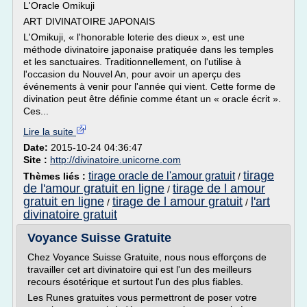
L'Oracle Omikuji
ART DIVINATOIRE JAPONAIS
L'Omikuji, « l'honorable loterie des dieux », est une
méthode divinatoire japonaise pratiquée dans les temples
et les sanctuaires. Traditionnellement, on l'utilise à
l'occasion du Nouvel An, pour avoir un aperçu des
événements à venir pour l'année qui vient. Cette forme de
divination peut être définie comme étant un « oracle écrit ».
Ces...
Lire la suite
Date:
2015-10-24 04:36:47
Site :
http://divinatoire.unicorne.com
tirage
tirage oracle de l'amour gratuit
Thèmes liés :
/
de l'amour gratuit en ligne
tirage de l amour
/
gratuit en ligne
tirage de l amour gratuit
l'art
/
/
divinatoire gratuit
Voyance Suisse Gratuite
Chez Voyance Suisse Gratuite, nous nous efforçons de
travailler cet art divinatoire qui est l'un des meilleurs
recours ésotérique et surtout l'un des plus fiables.
Les Runes gratuites vous permettront de poser votre