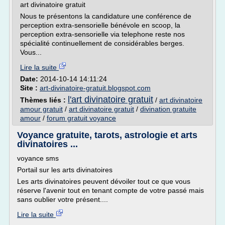
art divinatoire gratuit
Nous te présentons la candidature une conférence de
perception extra-sensorielle bénévole en scoop, la
perception extra-sensorielle via telephone reste nos
spécialité continuellement de considérables berges.
Vous...
Lire la suite
Date:
2014-10-14 14:11:24
Site :
art-divinatoire-gratuit.blogspot.com
l'art divinatoire gratuit
Thèmes liés :
/
art divinatoire
amour gratuit
/
art divinatoire gratuit
/
divination gratuite
amour
/
forum gratuit voyance
Voyance gratuite, tarots, astrologie et arts
divinatoires ...
voyance sms
Portail sur les arts divinatoires
Les arts divinatoires peuvent dévoiler tout ce que vous
réserve l'avenir tout en tenant compte de votre passé mais
sans oublier votre présent....
Lire la suite