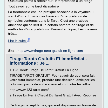
Quelques points à retenir sur l'interprétation d'un tirage
Tout savoir sur le tarot divinatoire
La taromancie est une pratique associée à la voyance. Il
s'agit d'un art divinatoire basé sur l'interprétation de
symboles contenus dans le Tarot. C'est une pratique
ancienne qui se sert d'un certain nombre de tirage et de
méthodes d'interprétations. Présent en ligne, il est devenu
très...
Lire la suite
Site :
http://www.tirage-tarot-gratuit-en-ligne.com
Tirage Tarots Gratuits Et ImmÃ©diat -
informations : Je ...
1 123 Tarot: Tirage De Tarot Gratuit En Ligne
TIRAGE TAROT GRATUIT. Pour savoir de quoi sera fait
votre futur immédiat, prendre une decision, anticiper les
faits marquants de votre avenir et connaitre les influx ...
http://www.123-tarot.com/
2 Tirage En Fer à Cheval Du Tarot Gratuit Avec Réponse
...
Ce tirage de sept lames, qui sont disposées en forme de