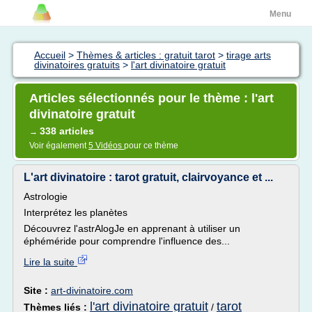
Menu
Accueil
>
Thèmes & articles : gratuit tarot
>
tirage arts
divinatoires gratuits
>
l'art divinatoire gratuit
Articles sélectionnés pour le thème : l'art
divinatoire gratuit
338 articles
→
Voir également
5 Vidéos
pour ce thème
L'art divinatoire : tarot gratuit, clairvoyance et ...
Astrologie
Interprétez les planètes
Découvrez l'astrAlogJe en apprenant à utiliser un
éphéméride pour comprendre l'influence des...
Lire la suite
Site :
art-divinatoire.com
l'art divinatoire gratuit
tarot
Thèmes liés :
/