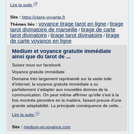
Lire la suite
Site :
https://claire-voyante.fr
voyance tirage tarot en ligne
tirage
Thèmes liés :
/
tarot divinatoire de marseille
tirage de carte
/
tarot divinatoire
tirage tarot divinatoire
tirage
/
/
de carte voyance en ligne
Medium et voyance gratuite immédiate
ainsi que du tarot de ...
Suivez nous sur facebook
Voyance gratuite immédiate
Domaine très largement représenté sur la vaste toile
d'internet, la voyance gratuite immédiate a su
parfaitement s'adapter aux nouvelles donnes de la
communication. On peut même affirmer qu'elle s'est à la
fois montrée pionnière en la matière, faisant preuve d'une
grande adaptabilité. La principale conséquence de cette...
Lire la suite
Site :
medium-et-voyance.com