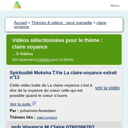
Menu
Accueil
>
Thèmes & vidéos : tarot marseille
>
claire
voyance
Vidéos sélectionnées pour le thème :
claire voyance
5 Vidéos
→
Voir également
4 Articles
pour ce thème
Spiritualité Moksha T.Vie La claire-voyance extrait
n°13
Cette vidéo traite de La claire-voyance c'est à
voir la vidéo
dire de la voyance du coeur celle qui est
possible quand le coeur s'ouvre.
Voir la suite
Par :
yohannes Anandam
Thèmes liés :
claire voyance
pub Voyance M Claire 0760266767