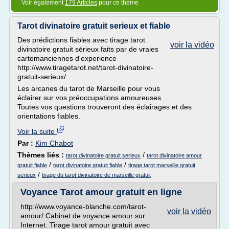
Voir également
179 Articles
pour ce thème
Tarot divinatoire gratuit serieux et fiable
Des prédictions fiables avec tirage tarot
voir la vidéo
divinatoire gratuit sérieux faits par de vraies
cartomanciennes d'experience
http://www.tiragetarot.net/tarot-divinatoire-
gratuit-serieux/
Les arcanes du tarot de Marseille pour vous
éclairer sur vos préoccupations amoureuses.
Toutes vos questions trouveront des éclairages et des
orientations fiables.
Voir la suite
Par :
Kim Chabot
Thèmes liés :
/
tarot divinatoire gratuit serieux
tarot divinatoire amour
/
/
gratuit fiable
tarot divinatoire gratuit fiable
tirage tarot marseille gratuit
/
serieux
tirage du tarot divinatoire de marseille gratuit
Voyance Tarot amour gratuit en ligne
http://www.voyance-blanche.com/tarot-
voir la vidéo
amour/ Cabinet de voyance amour sur
Internet. Tirage tarot amour gratuit avec