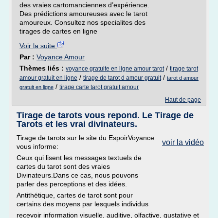
des vraies cartomanciennes d’expérience.
Des prédictions amoureuses avec le tarot
amoureux. Consultez nos specialites des
tirages de cartes en ligne
Voir la suite
Par :
Voyance Amour
Thèmes liés :
/
voyance gratuite en ligne amour tarot
tirage tarot
/
/
amour gratuit en ligne
tirage de tarot d amour gratuit
tarot d amour
/
tirage carte tarot gratuit amour
gratuit en ligne
Haut de page
Tirage de tarots vous repond. Le Tirage de
Tarots et les vrai divinateurs.
Tirage de tarots sur le site du EspoirVoyance
voir la vidéo
vous informe:
Ceux qui lisent les messages textuels de
cartes du tarot sont des vraies
Divinateurs.Dans ce cas, nous pouvons
parler des perceptions et des idées.
Antithétique, cartes de tarot sont pour
certains des moyens par lesquels individus
recevoir information visuelle, auditive, olfactive, gustative et