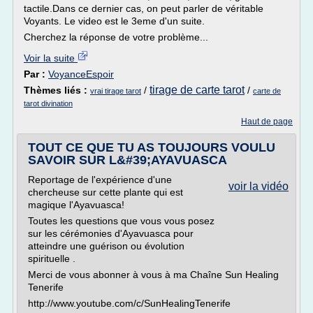
tactile.Dans ce dernier cas, on peut parler de véritable
Voyants. Le video est le 3eme d'un suite.
Cherchez la réponse de votre problème...
Voir la suite
Par :
VoyanceEspoir
tirage de carte tarot
Thèmes liés :
/
/
vrai tirage tarot
carte de
tarot divination
Haut de page
TOUT CE QUE TU AS TOUJOURS VOULU
SAVOIR SUR L&#39;AYAVUASCA
Reportage de l'expérience d'une
voir la vidéo
chercheuse sur cette plante qui est
magique l'Ayavuasca!
Toutes les questions que vous vous posez
sur les cérémonies d'Ayavuasca pour
atteindre une guérison ou évolution
spirituelle .
Merci de vous abonner à vous à ma Chaîne Sun Healing
Tenerife
http://www.youtube.com/c/SunHealingTenerife