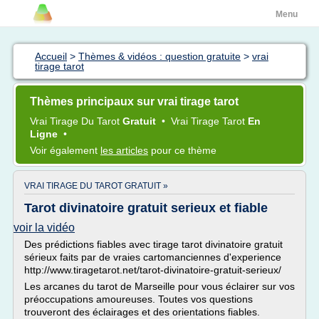
Menu
Accueil
>
Thèmes & vidéos : question gratuite
>
vrai
tirage tarot
Thèmes principaux sur vrai tirage tarot
Vrai Tirage
Du
Tarot
Gratuit
•
Vrai Tirage Tarot
En
Ligne
•
Voir également
les articles
pour ce thème
VRAI TIRAGE DU TAROT GRATUIT »
Tarot divinatoire gratuit serieux et fiable
voir la vidéo
Des prédictions fiables avec tirage tarot divinatoire gratuit
sérieux faits par de vraies cartomanciennes d'experience
http://www.tiragetarot.net/tarot-divinatoire-gratuit-serieux/
Les arcanes du tarot de Marseille pour vous éclairer sur vos
préoccupations amoureuses. Toutes vos questions
trouveront des éclairages et des orientations fiables.