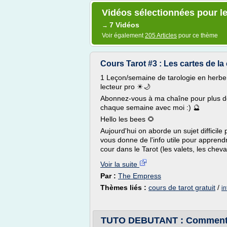
Vidéos sélectionnées pour le 
7 Vidéos
→
Voir également
205 Articles
pour ce thème
Cours Tarot #3 : Les cartes de la 
1 Leçon/semaine de tarologie en herbe à
lecteur pro ☀🌙
Abonnez-vous à ma chaîne pour plus de 
chaque semaine avec moi :) 🔮
Hello les bees 🌻
Aujourd'hui on aborde un sujet difficil
vous donne de l'info utile pour apprendr
cour dans le Tarot (les valets, les chevali
Voir la suite
Par :
The Empress
Thèmes liés :
cours de tarot gratuit
/
in
TUTO DEBUTANT : Comment mé