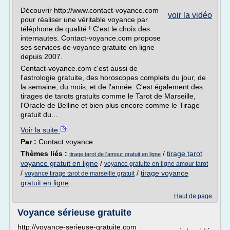
Découvrir http://www.contact-voyance.com
voir la vidéo
pour réaliser une véritable voyance par
téléphone de qualité ! C'est le choix des
internautes. Contact-voyance.com propose
ses services de voyance gratuite en ligne
depuis 2007.
Contact-voyance.com c'est aussi de
l'astrologie gratuite, des horoscopes complets du jour, de
la semaine, du mois, et de l'année. C'est également des
tirages de tarots gratuits comme le Tarot de Marseille,
l'Oracle de Belline et bien plus encore comme le Tirage
gratuit du...
Voir la suite
Par :
Contact voyance
Thèmes liés :
/
tirage tarot
tirage tarot de l'amour gratuit en ligne
voyance gratuit en ligne
/
voyance gratuite en ligne amour tarot
/
/
tirage voyance
voyance tirage tarot de marseille gratuit
gratuit en ligne
Haut de page
Voyance sérieuse gratuite
http://voyance-serieuse-gratuite.com