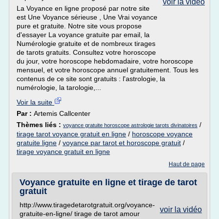
voir la vidéo
La Voyance en ligne proposé par notre site
est Une Voyance sérieuse , Une Vrai voyance
pure et gratuite. Notre site vous propose
d'essayer La voyance gratuite par email, la
Numérologie gratuite et de nombreux tirages
de tarots gratuits. Consultez votre horoscope
du jour, votre horoscope hebdomadaire, votre horoscope
mensuel, et votre horoscope annuel gratuitement. Tous les
contenus de ce site sont gratuits : l'astrologie, la
numérologie, la tarologie,...
Voir la suite
Par :
Artemis Callcenter
Thèmes liés :
/
voyance gratuite horoscope astrologie tarots divinatoires
tirage tarot voyance gratuit en ligne
/
horoscope voyance
gratuite ligne
/
voyance par tarot et horoscope gratuit
/
tirage voyance gratuit en ligne
Haut de page
Voyance gratuite en ligne et tirage de tarot
gratuit
http://www.tiragedetarotgratuit.org/voyance-
voir la vidéo
gratuite-en-ligne/ tirage de tarot amour