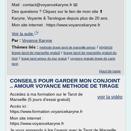
Mail : contact@voyancekaryne.fr 📧
Des questions ? Cliquez sur le lien de mon site ⬆
Karyne, Voyante & Tarologue depuis plus de 20 ans.
Mon site internet : https://www.voyancekaryne.fr
Voir la suite
Par :
Voyance Karyne
Thèmes liés :
/
voyance
methode tirage tarot de marseille amour
/
tirage tarot de marseille gratuit
tirage tarot de marseille gratuit du
/
/
jour
tirage tarot amour du jour gratuit
voyance gratuite tirage de carte
tarot
Haut de page
CONSEILS POUR GARDER MON CONJOINT
.. AMOUR VOYANCE METHODE DE TIRAGE
Accédez à ma formation sur le Tarot de
voir la vidéo
Marseille (5 jours d'essai gratuit)
Accès ici :
https://www.formation.voyancekaryne.fr
Mon site internet :
https://www.voyancekaryne.fr
Je vous apprends à lire l'avenir avec le Tarot de Marseille.