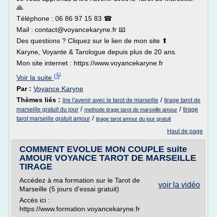
🙏
Téléphone : 06 86 97 15 83 ☎
Mail : contact@voyancekaryne.fr 📧
Des questions ? Cliquez sur le lien de mon site ⬆
Karyne, Voyante & Tarologue depuis plus de 20 ans.
Mon site internet : https://www.voyancekaryne.fr
Voir la suite
Par :
Voyance Karyne
Thèmes liés :
/
lire l'avenir avec le tarot de marseille
tirage tarot de
/
/
marseille gratuit du jour
tirage
methode tirage tarot de marseille amour
/
tarot marseille gratuit amour
tirage tarot amour du jour gratuit
Haut de page
COMMENT EVOLUE MON COUPLE suite
AMOUR VOYANCE TAROT DE MARSEILLE
TIRAGE
Accédez à ma formation sur le Tarot de
voir la vidéo
Marseille (5 jours d'essai gratuit)
Accès ici :
https://www.formation.voyancekaryne.fr