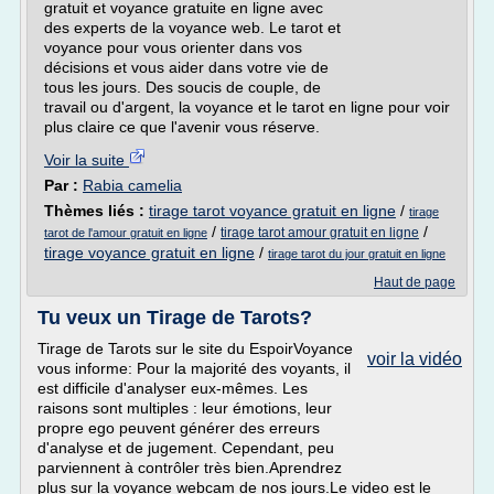
gratuit et voyance gratuite en ligne avec
des experts de la voyance web. Le tarot et
voyance pour vous orienter dans vos
décisions et vous aider dans votre vie de
tous les jours. Des soucis de couple, de
travail ou d'argent, la voyance et le tarot en ligne pour voir
plus claire ce que l'avenir vous réserve.
Voir la suite
Par :
Rabia camelia
Thèmes liés :
tirage tarot voyance gratuit en ligne
/
tirage
/
/
tirage tarot amour gratuit en ligne
tarot de l'amour gratuit en ligne
tirage voyance gratuit en ligne
/
tirage tarot du jour gratuit en ligne
Haut de page
Tu veux un Tirage de Tarots?
Tirage de Tarots sur le site du EspoirVoyance
voir la vidéo
vous informe: Pour la majorité des voyants, il
est difficile d'analyser eux-mêmes. Les
raisons sont multiples : leur émotions, leur
propre ego peuvent générer des erreurs
d'analyse et de jugement. Cependant, peu
parviennent à contrôler très bien.Aprendrez
plus sur la voyance webcam de nos jours.Le video est le