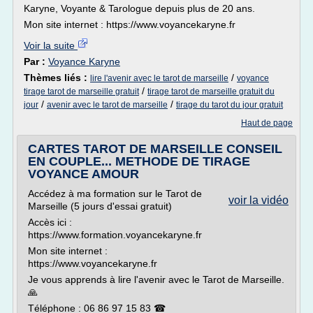
Karyne, Voyante & Tarologue depuis plus de 20 ans.
Mon site internet : https://www.voyancekaryne.fr
Voir la suite
Par :
Voyance Karyne
Thèmes liés :
/
lire l'avenir avec le tarot de marseille
voyance
/
tirage tarot de marseille gratuit
tirage tarot de marseille gratuit du
/
/
jour
avenir avec le tarot de marseille
tirage du tarot du jour gratuit
Haut de page
CARTES TAROT DE MARSEILLE CONSEIL
EN COUPLE... METHODE DE TIRAGE
VOYANCE AMOUR
Accédez à ma formation sur le Tarot de
voir la vidéo
Marseille (5 jours d'essai gratuit)
Accès ici :
https://www.formation.voyancekaryne.fr
Mon site internet :
https://www.voyancekaryne.fr
Je vous apprends à lire l'avenir avec le Tarot de Marseille.
🙏
Téléphone : 06 86 97 15 83 ☎