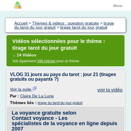
Menu
Accueil
>
Thèmes & vidéos : question gratuite
>
tirage
du tarot du jour gratuit
>
tirage tarot du jour gratuit
Vidéos sélectionnées pour le thème :
tirage tarot du jour gratuit
14 Vidéos
→
Voir également
398 Articles
pour ce thème
VLOG 31 jours au pays du tarot : jour 21 (tirages
gratuits ou payants ?)
Voir la suite
voir la vidéo
Par :
Claire De La Lune
Thèmes liés :
tirage du tarot du jour gratuit
La voyance gratuite selon
Contact voyance - Les
spécialistes de la voyance en ligne depuis
2007