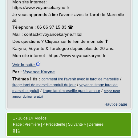
Mon site internet :
https://www.voyancekaryne.fr
Je vous apprends à lire l'avenir avec le Tarot de Marseille.
🙏
Téléphone : 06 86 97 15 83 ☎
Mail : contact@voyancekaryne.fr 📧
Des questions ? Cliquez sur le lien de mon site ⬆
Karyne, Voyante & Tarologue depuis plus de 20 ans.
Mon site internet : https://www.voyancekaryne.fr
Voir la suite
Par :
Voyance Karyne
Thèmes liés :
/
comment lire l'avenir avec le tarot de marseille
/
tirage tarot de marseille gratuit du jour
voyance tirage tarot de
/
/
marseille gratuit
tirage tarot marseille gratuit amour
tirage tarot
amour du jour gratuit
Haut de page
1 - 10 de 14 Vidéos
Page : Première | < Précédente |
Suivante
> |
Dernière
0
|
1