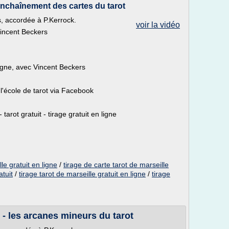
'enchaînement des cartes du tarot
s, accordée à P.Kerrock.
voir la vidéo
Vincent Beckers
ligne, avec Vincent Beckers
l'école de tarot via Facebook
 tarot gratuit - tirage gratuit en ligne
le gratuit en ligne
/
tirage de carte tarot de marseille
atuit
/
tirage tarot de marseille gratuit en ligne
/
tirage
 - les arcanes mineurs du tarot