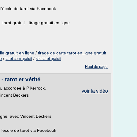
l'école de tarot via Facebook
 tarot gratuit - tirage gratuit en ligne
le gratuit en ligne
/
tirage de carte tarot en ligne gratuit
ne
/
/
tarot com gratuit
site tarot gratuit
Haut de page
 tarot et Vérité
rs, accordée à P.Kerrock.
voir la vidéo
 Vincent Beckers
ligne, avec Vincent Beckers
l'école de tarot via Facebook