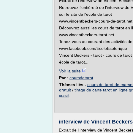
Extrait de l'interview de Vincent Becke
Retrouvez l'entièreté de l'interview de
sur le site de l'école de tarot
www.vincentbeckers-cours-de-tarot.net
Découvrez aussi les cours de tarot en 
www.vincentbeckers-tarot.net
Tenez-vous au courant des activités de 
www.facebook.com/EcoleEsoterique
Vincent Beckers - tarot - cours de tarot -
école de tarot...
Voir la suite
Par :
coursdetarot
Thèmes liés :
cours de tarot de marseil
gratuit
/
tirage de carte tarot en ligne gr
gratuit
interview de Vincent Beckers -
Extrait de l'interview de Vincent Becker