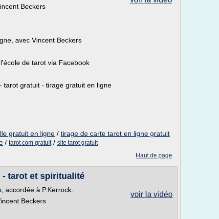
Vincent Beckers
ligne, avec Vincent Beckers
l'école de tarot via Facebook
 tarot gratuit - tirage gratuit en ligne
le gratuit en ligne
/
tirage de carte tarot en ligne gratuit
ne
/
/
tarot com gratuit
site tarot gratuit
Haut de page
 tarot et spiritualité
rs, accordée à P.Kerrock.
voir la vidéo
 Vincent Beckers