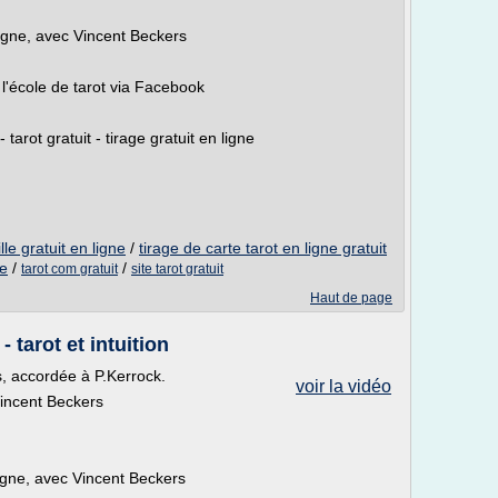
ligne, avec Vincent Beckers
l'école de tarot via Facebook
 tarot gratuit - tirage gratuit en ligne
le gratuit en ligne
/
tirage de carte tarot en ligne gratuit
ne
/
/
tarot com gratuit
site tarot gratuit
Haut de page
 tarot et intuition
s, accordée à P.Kerrock.
voir la vidéo
Vincent Beckers
ligne, avec Vincent Beckers