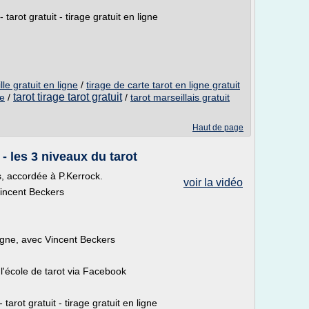
 tarot gratuit - tirage gratuit en ligne
le gratuit en ligne
/
tirage de carte tarot en ligne gratuit
tarot tirage tarot gratuit
ne
/
/
tarot marseillais gratuit
Haut de page
- les 3 niveaux du tarot
s, accordée à P.Kerrock.
voir la vidéo
Vincent Beckers
ligne, avec Vincent Beckers
l'école de tarot via Facebook
 tarot gratuit - tirage gratuit en ligne