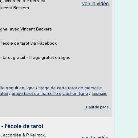
rs, accordée à P.Kerrock.
voir la vidéo
 Vincent Beckers
ligne, avec Vincent Beckers
l'école de tarot via Facebook
 tarot gratuit - tirage gratuit en ligne
le gratuit en ligne
/
tirage de carte tarot de marseille
atuit
/
tirage tarot de marseille gratuit en ligne
/
tarot com
Haut de page
 l'école de tarot
s, accordée à P.Kerrock.
voir la vidéo