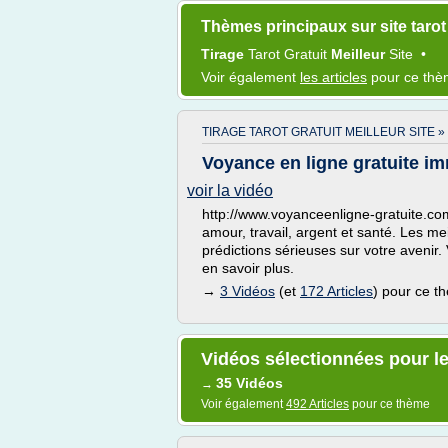
Thèmes principaux sur site tarot 
Tirage
Tarot Gratuit
Meilleur
Site
•
Voir également
les articles
pour ce th
TIRAGE TAROT GRATUIT MEILLEUR SITE »
Voyance en ligne gratuite imm
voir la vidéo
http://www.voyanceenligne-gratuite.com
amour, travail, argent et santé. Les me
prédictions sérieuses sur votre avenir.
en savoir plus.
→
3 Vidéos
(et
172 Articles
) pour ce t
Vidéos sélectionnées pour le 
35 Vidéos
→
Voir également
492 Articles
pour ce thème