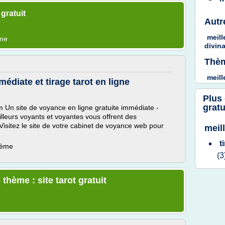
gratuit
Autr
meill
ème
divina
Thèm
meil
édiate et tirage tarot en ligne
Plus
gratu
 Un site de voyance en ligne gratuite immédiate -
illeurs voyants et voyantes vous offrent des
 Visitez le site de votre cabinet de voyance web pour
meill
t
hème
(3
thème : site tarot gratuit