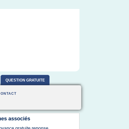
QUESTION GRATUITE
CONTACT
es associés
oyance gratuite reponse