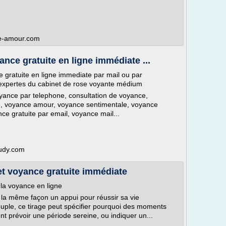
te-amour.com
ce gratuite en ligne immédiate ...
gratuite en ligne immediate par mail ou par
expertes du cabinet de rose voyante médium
yance par telephone, consultation de voyance,
, voyance amour, voyance sentimentale, voyance
nce gratuite par email, voyance mail...
tudy.com
 et voyance gratuite immédiate
 la voyance en ligne
de la même façon un appui pour réussir sa vie
uple, ce tirage peut spécifier pourquoi des moments
ent prévoir une période sereine, ou indiquer un...