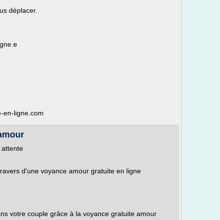
us déplacer.
igne.e
e-en-ligne.com
 amour
 attente
travers d'une voyance amour gratuite en ligne
dans votre couple grâce à la voyance gratuite amour