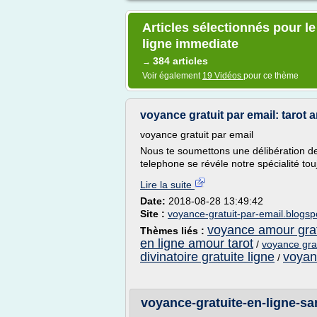
Articles sélectionnés pour l
ligne immediate
384 articles
→
Voir également
19 Vidéos
pour ce thème
voyance gratuit par email: tarot a
voyance gratuit par email
Nous te soumettons une délibération d
telephone se révéle notre spécialité tou
Lire la suite
Date:
2018-08-28 13:49:42
Site :
voyance-gratuit-par-email.blogs
voyance amour grat
Thèmes liés :
en ligne amour tarot
/
voyance gra
divinatoire gratuite ligne
voyan
/
voyance-gratuite-en-ligne-sa