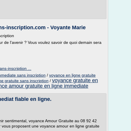
ns-inscription.com - Voyante Marie
cription
ur de l'avenir ? Vous voulez savoir de quoi demain sera
ns-inscription ...
mmediate sans inscription
/
voyance en ligne gratuite
voyance gratuite en
e gratuite sans inscription
/
ce amour gratuite en ligne immediate
diat fiable en ligne.
ir sentimental, voyance Amour Gratuite au 08 92 42
ur vous proposent une voyance amour en ligne gratuite