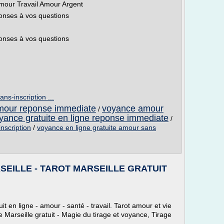
r Travail Amour Argent
onses à vos questions
onses à vos questions
ns-inscription ...
amour reponse immediate
voyance amour
/
yance gratuite en ligne reponse immediate
/
nscription
/
voyance en ligne gratuite amour sans
EILLE - TAROT MARSEILLE GRATUIT
uit en ligne - amour - santé - travail. Tarot amour et vie
de Marseille gratuit - Magie du tirage et voyance, Tirage