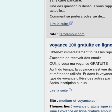
sans carte bancaire.
Une des question ci dessous vous rapp
actuelle...
Comment se portera votre vie de...
Lire la suite
Site :
tarotamour.com
voyance 100 gratuite en ligne
Obtenez immédiatement toutes les rép
J'accepte de recevoir des emails
OUI, je veux ma voyance GRATUITE
Au fil du temps, la voyance s'est vue d
et méthodes utilisés. Et dans la voyance
type de voyance diffère des autres par l
Après inscription sur un...
Lire la suite
Site :
medium-et-voyance.com
Thèmes liés :
voyance gratuite ligne i
ligne
/
voyance en ligne gratuite amour 