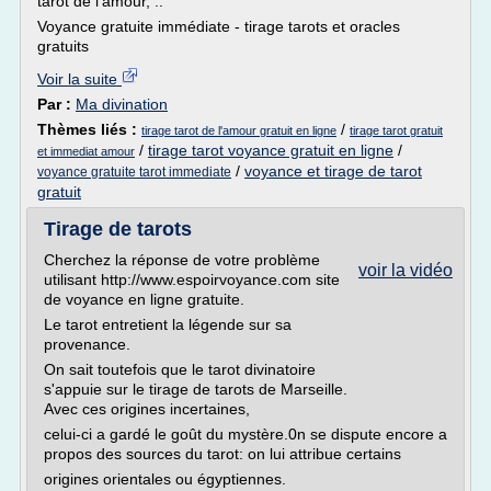
tarot de l'amour, ..
Voyance gratuite immédiate - tirage tarots et oracles
gratuits
Voir la suite
Par :
Ma divination
Thèmes liés :
/
tirage tarot de l'amour gratuit en ligne
tirage tarot gratuit
/
tirage tarot voyance gratuit en ligne
/
et immediat amour
/
voyance et tirage de tarot
voyance gratuite tarot immediate
gratuit
Tirage de tarots
Cherchez la réponse de votre problème
voir la vidéo
utilisant http://www.espoirvoyance.com site
de voyance en ligne gratuite.
Le tarot entretient la légende sur sa
provenance.
On sait toutefois que le tarot divinatoire
s'appuie sur le tirage de tarots de Marseille.
Avec ces origines incertaines,
celui-ci a gardé le goût du mystère.0n se dispute encore a
propos des sources du tarot: on lui attribue certains
origines orientales ou égyptiennes.