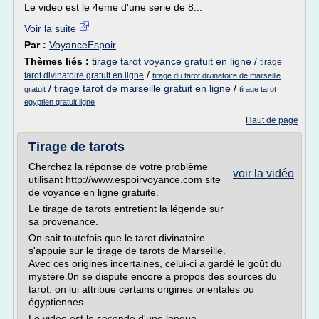
Le video est le 4eme d'une serie de 8...
Voir la suite
Par :
VoyanceEspoir
Thèmes liés :
tirage tarot voyance gratuit en ligne
/
tirage
/
tarot divinatoire gratuit en ligne
tirage du tarot divinatoire de marseille
/
tirage tarot de marseille gratuit en ligne
/
gratuit
tirage tarot
egyptien gratuit ligne
Haut de page
Tirage de tarots
Cherchez la réponse de votre problème
voir la vidéo
utilisant http://www.espoirvoyance.com site
de voyance en ligne gratuite.
Le tirage de tarots entretient la légende sur
sa provenance.
On sait toutefois que le tarot divinatoire
s'appuie sur le tirage de tarots de Marseille.
Avec ces origines incertaines, celui-ci a gardé le goût du
mystère.0n se dispute encore a propos des sources du
tarot: on lui attribue certains origines orientales ou
égyptiennes.
Le video est le seconde d'une longue...