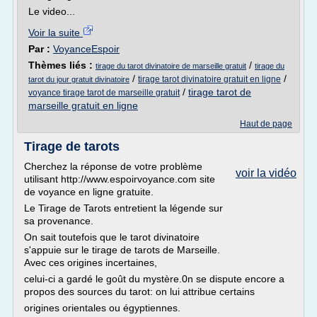
Le video...
Voir la suite
Par :
VoyanceEspoir
Thèmes liés :
/
tirage du tarot divinatoire de marseille gratuit
tirage du
/
/
tirage tarot divinatoire gratuit en ligne
tarot du jour gratuit divinatoire
/
tirage tarot de
voyance tirage tarot de marseille gratuit
marseille gratuit en ligne
Haut de page
Tirage de tarots
Cherchez la réponse de votre problème
voir la vidéo
utilisant http://www.espoirvoyance.com site
de voyance en ligne gratuite.
Le Tirage de Tarots entretient la légende sur
sa provenance.
On sait toutefois que le tarot divinatoire
s'appuie sur le tirage de tarots de Marseille.
Avec ces origines incertaines,
celui-ci a gardé le goût du mystère.0n se dispute encore a
propos des sources du tarot: on lui attribue certains
origines orientales ou égyptiennes.