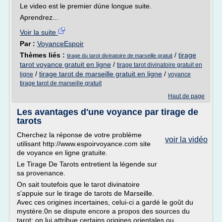
Le video est le premier dúne longue suite.
Aprendrez...
Voir la suite
Par :
VoyanceEspoir
Thèmes liés :
/
tirage
tirage du tarot divinatoire de marseille gratuit
tarot voyance gratuit en ligne
/
tirage tarot divinatoire gratuit en
/
tirage tarot de marseille gratuit en ligne
/
ligne
voyance
tirage tarot de marseille gratuit
Haut de page
Les avantages d'une voyance par tirage de
tarots
Cherchez la réponse de votre problème
voir la vidéo
utilisant http://www.espoirvoyance.com site
de voyance en ligne gratuite.
Le Tirage De Tarots entretient la légende sur
sa provenance.
On sait toutefois que le tarot divinatoire
s'appuie sur le tirage de tarots de Marseille.
Avec ces origines incertaines, celui-ci a gardé le goût du
mystère.0n se dispute encore a propos des sources du
tarot: on lui attribue certains origines orientales ou