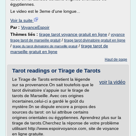
égyptiennes.
Le video est le 3eme d'une longue...
Voir la suite
Par :
VoyanceEspoir
Thèmes liés :
tirage tarot voyance gratuit en ligne
/
voyance
/
tirage tarot de marseille gratuit
tirage tarot divinatoire gratuit en ligne
/
/
tirage tarot de
tirage du tarot divinatoire de marseille gratuit
marseille gratuit en ligne
Haut de page
Tarot readings or Tirage de Tarots
Le Tirage de Tarots entretient la légende
voir la vidéo
sur sa provenance.On sait toutefois que le
tarot divinatoire s'appuie sur le tirage de
tarots de Marseille. Avec ces origines
incertaines,celui-ci a gardé le goût du
mystère.0n se dispute encore a propos des
sources du tarot: on lui attribue certains
origines orientales ou égyptiennes. Aprendrez plus sur la
tirage de tarots.Cherchez la réponse de votre problème
utilisant http://www.espoirvoyance.com, site de voyance
en ligne gratuite.