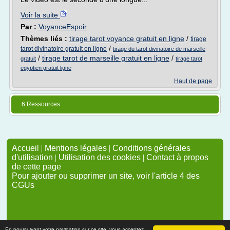
Voir la suite
Par :
VoyanceEspoir
Thèmes liés :
tirage tarot voyance gratuit en ligne
/
tirage
/
tarot divinatoire gratuit en ligne
tirage du tarot divinatoire de marseille
/
tirage tarot de marseille gratuit en ligne
/
gratuit
tirage tarot
egyptien gratuit ligne
Haut de page
6 Ressources
Accueil
|
Mentions légales
|
Conditions générales
d'utilisation
|
Utilisation des cookies
|
Contact à propos
de cette page
Pour ajouter ou supprimer un site, voir l'article 4 des
CGUs
En poursuivant votre navigation sur ce site, vous acceptez