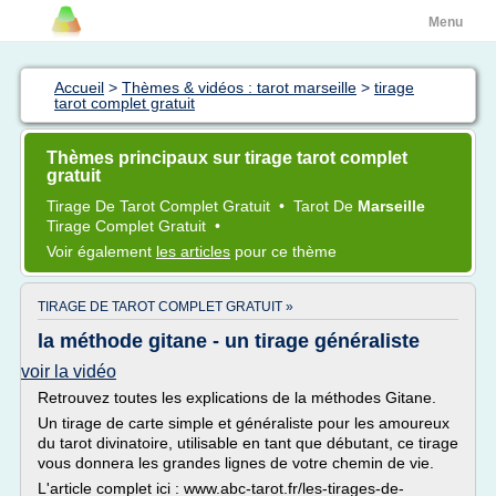
Menu
Accueil
>
Thèmes & vidéos : tarot marseille
>
tirage
tarot complet gratuit
Thèmes principaux sur tirage tarot complet
gratuit
Tirage
De
Tarot Complet Gratuit
•
Tarot
De
Marseille
Tirage Complet Gratuit
•
Voir également
les articles
pour ce thème
TIRAGE DE TAROT COMPLET GRATUIT »
la méthode gitane - un tirage généraliste
voir la vidéo
Retrouvez toutes les explications de la méthodes Gitane.
Un tirage de carte simple et généraliste pour les amoureux
du tarot divinatoire, utilisable en tant que débutant, ce tirage
vous donnera les grandes lignes de votre chemin de vie.
L'article complet ici : www.abc-tarot.fr/les-tirages-de-