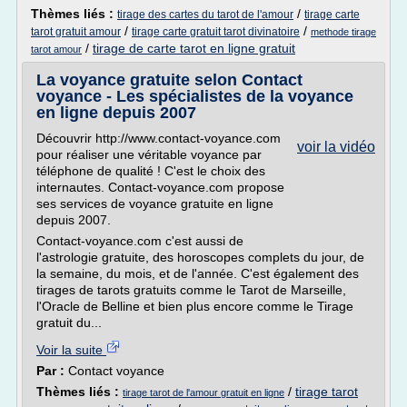
Thèmes liés :
/
tirage des cartes du tarot de l'amour
tirage carte
/
/
tarot gratuit amour
tirage carte gratuit tarot divinatoire
methode tirage
/
tirage de carte tarot en ligne gratuit
tarot amour
La voyance gratuite selon Contact
voyance - Les spécialistes de la voyance
en ligne depuis 2007
Découvrir http://www.contact-voyance.com
voir la vidéo
pour réaliser une véritable voyance par
téléphone de qualité ! C'est le choix des
internautes. Contact-voyance.com propose
ses services de voyance gratuite en ligne
depuis 2007.
Contact-voyance.com c'est aussi de
l'astrologie gratuite, des horoscopes complets du jour, de
la semaine, du mois, et de l'année. C'est également des
tirages de tarots gratuits comme le Tarot de Marseille,
l'Oracle de Belline et bien plus encore comme le Tirage
gratuit du...
Voir la suite
Par :
Contact voyance
Thèmes liés :
/
tirage tarot
tirage tarot de l'amour gratuit en ligne