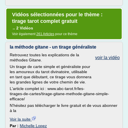
Vidéos sélectionnées pour le thème :
tirage tarot complet gratuit
2 Vidéos
→
Voir également
261 Articles
pour ce thème
la méthode gitane - un tirage généraliste
Retrouvez toutes les explications de la
voir la vidéo
méthodes Gitane.
Un tirage de carte simple et généraliste pour
les amoureux du tarot divinatoire, utilisable
en tant que débutant, ce tirage vous donnera
les grandes lignes de votre chemin de vie.
L'article complet ici : www.abc-tarot.fr/les-
tirages-de-cartes/tirage-gitane-methode-gitane-simple-
efficace/
N'hésitez pas télécharger le livre gratuit et de vous abonner
à la
Voir la suite
Par :
Michelle Lopez