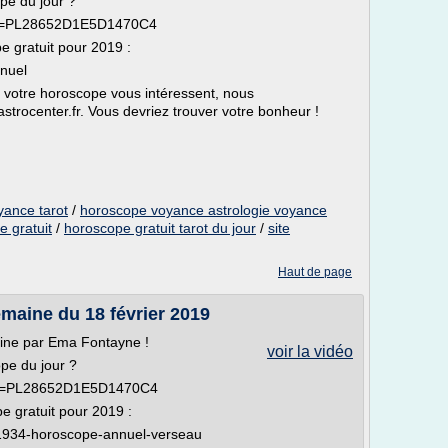
pe du jour ?
list=PL28652D1E5D1470C4
pe gratuit pour 2019 :
nnuel
 ou votre horoscope vous intéressent, nous
.astrocenter.fr. Vous devriez trouver votre bonheur !
yance tarot
/
horoscope voyance astrologie voyance
e gratuit
/
horoscope gratuit tarot du jour
/
site
Haut de page
maine du 18 février 2019
ine par Ema Fontayne !
voir la vidéo
pe du jour ?
list=PL28652D1E5D1470C4
pe gratuit pour 2019 :
/E1934-horoscope-annuel-verseau