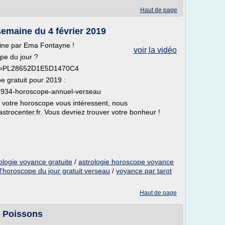
Haut de page
emaine du 4 février 2019
ine par Ema Fontayne !
voir la vidéo
pe du jour ?
list=PL28652D1E5D1470C4
pe gratuit pour 2019 :
E1934-horoscope-annuel-verseau
 ou votre horoscope vous intéressent, nous
.astrocenter.fr. Vous devriez trouver votre bonheur !
logie voyance gratuite
/
astrologie horoscope voyance
l'horoscope du jour gratuit verseau
/
voyance par tarot
Haut de page
 Poissons