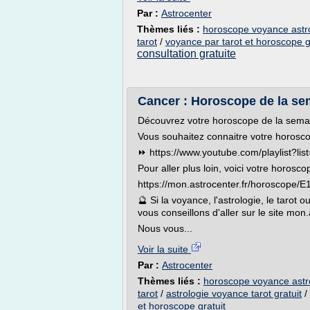
Par :
Astrocenter
Thèmes liés :
horoscope voyance astro
tarot
/
voyance par tarot et horoscope g
consultation gratuite
Cancer : Horoscope de la sem
Découvrez votre horoscope de la sema
Vous souhaitez connaitre votre horosco
⏩ https://www.youtube.com/playlist?
Pour aller plus loin, voici votre horosco
https://mon.astrocenter.fr/horoscope
🔮 Si la voyance, l'astrologie, le tarot
vous conseillons d'aller sur le site mon
Nous vous...
Voir la suite
Par :
Astrocenter
Thèmes liés :
horoscope voyance astro
tarot
/
astrologie voyance tarot gratuit
/
et horoscope gratuit