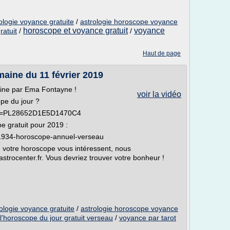
logie voyance gratuite
/
astrologie horoscope voyance
horoscope et voyance gratuit
voyance
ratuit
/
/
Haut de page
aine du 11 février 2019
ine par Ema Fontayne !
voir la vidéo
pe du jour ?
list=PL28652D1E5D1470C4
pe gratuit pour 2019 :
/E1934-horoscope-annuel-verseau
 ou votre horoscope vous intéressent, nous
.astrocenter.fr. Vous devriez trouver votre bonheur !
logie voyance gratuite
/
astrologie horoscope voyance
l'horoscope du jour gratuit verseau
/
voyance par tarot