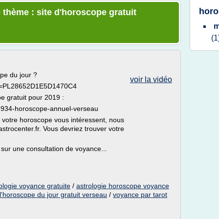
horo
 thème : site d'horoscope gratuit
m
(1
pe du jour ?
voir la vidéo
list=PL28652D1E5D1470C4
pe gratuit pour 2019 :
E1934-horoscope-annuel-verseau
 ou votre horoscope vous intéressent, nous
astrocenter.fr. Vous devriez trouver votre
 sur une consultation de voyance...
logie voyance gratuite
/
astrologie horoscope voyance
l'horoscope du jour gratuit verseau
/
voyance par tarot