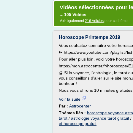
Vidéos sélectionnées pour le
105 Vidéos
→
Voir également
216 Articles
pour ce thème
Horoscope Printemps 2019
Vous souhaitez connaitre votre horosco
⏩ https://www.youtube.com/playlist?
Pour aller plus loin, voici votre horosco
https://mon.astrocenter.fr/horoscope/
🔮 Si la voyance, l'astrologie, le tarot
vous conseillons d'aller sur le site mon.
bonheur !
Nous vous offrons 10 minutes gratuites
Voir la suite
Par :
Astrocenter
Thèmes liés :
horoscope voyance astro
tarot
/
astrologie voyance tarot gratuit
/
et horoscope gratuit