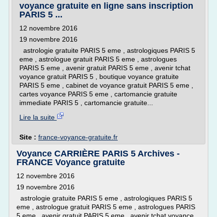
voyance gratuite en ligne sans inscription
PARIS 5 ...
12 novembre 2016
19 novembre 2016
astrologie gratuite PARIS 5 eme , astrologiques PARIS 5
eme , astrologue gratuit PARIS 5 eme , astrologues
PARIS 5 eme , avenir gratuit PARIS 5 eme , avenir tchat
voyance gratuit PARIS 5 , boutique voyance gratuite
PARIS 5 eme , cabinet de voyance gratuit PARIS 5 eme ,
cartes voyance PARIS 5 eme , cartomancie gratuite
immediate PARIS 5 , cartomancie gratuite...
Lire la suite
Site :
france-voyance-gratuite.fr
Voyance CARRIÈRE PARIS 5 Archives -
FRANCE Voyance gratuite
12 novembre 2016
19 novembre 2016
astrologie gratuite PARIS 5 eme , astrologiques PARIS 5
eme , astrologue gratuit PARIS 5 eme , astrologues PARIS
5 eme , avenir gratuit PARIS 5 eme , avenir tchat voyance