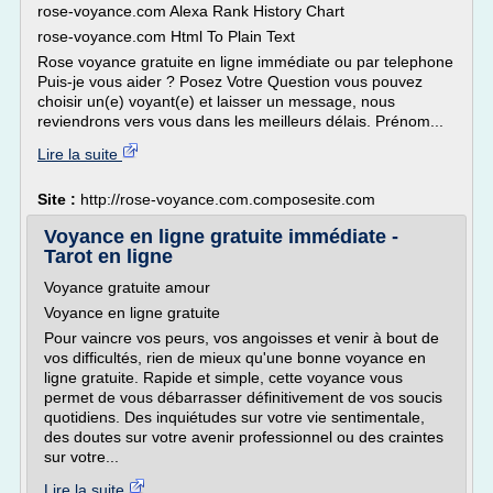
rose-voyance.com Alexa Rank History Chart
rose-voyance.com Html To Plain Text
Rose voyance gratuite en ligne immédiate ou par telephone
Puis-je vous aider ? Posez Votre Question vous pouvez
choisir un(e) voyant(e) et laisser un message, nous
reviendrons vers vous dans les meilleurs délais. Prénom...
Lire la suite
Site :
http://rose-voyance.com.composesite.com
Voyance en ligne gratuite immédiate -
Tarot en ligne
Voyance gratuite amour
Voyance en ligne gratuite
Pour vaincre vos peurs, vos angoisses et venir à bout de
vos difficultés, rien de mieux qu'une bonne voyance en
ligne gratuite. Rapide et simple, cette voyance vous
permet de vous débarrasser définitivement de vos soucis
quotidiens. Des inquiétudes sur votre vie sentimentale,
des doutes sur votre avenir professionnel ou des craintes
sur votre...
Lire la suite