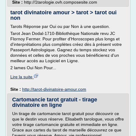
Site :
http://1tarologie.ovh.composesite.com
tarot divinatoire amour > tarot > tarot oui
non
Tarots Réponse par Oui ou par Non à une question.
Tarot Jean Dodal-1710-Bibliothèque Nationale revu JC
Flornoy Fermer. Pour profiter d'Horoscopes plus longs et
d'interprétations plus complètes créez dès à présent votre
Passeport Astrologique. Gagnez du temps stockez vos
données et celles de vos proches vous bénéficierez d'un
meilleur accès au Logiciel en Ligne.
2 lames Oui Non Pour...
Lire la suite
Site :
http://tarot-divinatoire-amour.com
Cartomancie tarot gratuit - tirage
divinatoire en ligne
Un tirage de cartomancie tarot gratuit pour découvrir ce
que le destin vous réserve. Elisabeth tarologue, vous offre
votre tirage cartomancie gratuite et immediate en ligne.
Grace aux cartes du tarot de marseille découvrez ce que
l'avenir vous réserve. Amour, vie professionnel,