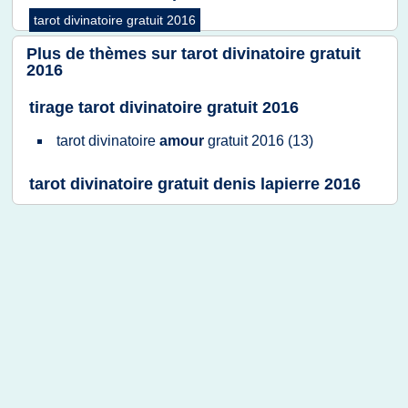
tarot divinatoire gratuit 2016
Plus de thèmes sur
tarot divinatoire gratuit
2016
tirage tarot divinatoire gratuit 2016
tarot divinatoire
amour
gratuit 2016
(13)
tarot divinatoire gratuit denis lapierre 2016