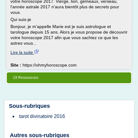
votre horoscope 2017. Vierge, lion, gémeaux, verseau,
l'année astrale 2017 n'aura bientôt plus de secrets pour
vous.
Qui suis-je
Bonjour, je m'appelle Marie est je suis astrologue et
tarologue depuis 15 ans. Alors je vous propose de découvrir
votre horoscope 2017 afin que vous sachiez ce que les
astres vous...
Lire la suite
Site :
https://ohmyhoroscope.com
19 Ressources
Sous-rubriques
tarot divinatoire 2016
Autres sous-rubriques