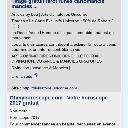
Tirage gratuit tarot runes cartomancie
mancies ...
Articles by Lou | Arts divinatoires Unicorne
Tirages A La Carte Exclusifs Unicorne * 50% de Rabais (
ICI )
La Destinée de l'Homme n'est pas immuable; tout est en
mouvance!
Les arts divinatoires contribuent à éclairer la route à venir,
pour mieux orienter et contrôler sa vie...
ARTS DIVINATOIRES UNICORNE :: LE PORTAIL
DIVINATION, VOYANCE & MANCIES GRATUITES
Divination | Voyance & Mancies |...
Lire la suite
Site :
http://divinatoire.unicorne.com
Ohmyhoroscope.com - Votre horoscope
2017 gratuit
Non merci
Horoscope 2017
Pour commencer l'année en beauté, découvrez en avance