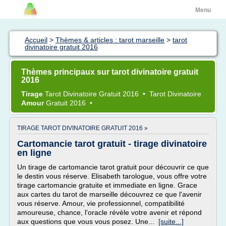
Menu
Accueil
>
Thèmes & articles : tarot marseille
>
tarot
divinatoire gratuit 2016
Thèmes principaux sur tarot divinatoire gratuit
2016
Tirage
Tarot Divinatoire Gratuit 2016
•
Tarot Divinatoire
Amour
Gratuit 2016
•
TIRAGE TAROT DIVINATOIRE GRATUIT 2016 »
Cartomancie tarot gratuit - tirage divinatoire
en ligne
Un tirage de cartomancie tarot gratuit pour découvrir ce que
le destin vous réserve. Elisabeth tarologue, vous offre votre
tirage cartomancie gratuite et immediate en ligne. Grace
aux cartes du tarot de marseille découvrez ce que l'avenir
vous réserve. Amour, vie professionnel, compatibilité
amoureuse, chance, l'oracle révèle votre avenir et répond
aux questions que vous vous posez. Une...
[suite...]