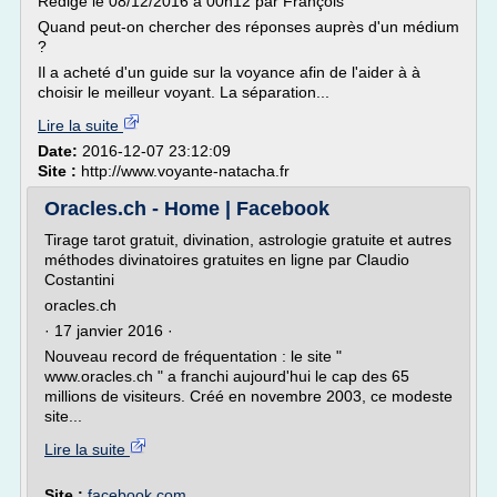
Rédigé le 08/12/2016 à 00h12 par François
Quand peut-on chercher des réponses auprès d'un médium
?
Il a acheté d'un guide sur la voyance afin de l'aider à à
choisir le meilleur voyant. La séparation...
Lire la suite
Date:
2016-12-07 23:12:09
Site :
http://www.voyante-natacha.fr
Oracles.ch - Home | Facebook
Tirage tarot gratuit, divination, astrologie gratuite et autres
méthodes divinatoires gratuites en ligne par Claudio
Costantini
oracles.ch
· 17 janvier 2016 ·
Nouveau record de fréquentation : le site "
www.oracles.ch " a franchi aujourd'hui le cap des 65
millions de visiteurs. Créé en novembre 2003, ce modeste
site...
Lire la suite
Site :
facebook.com