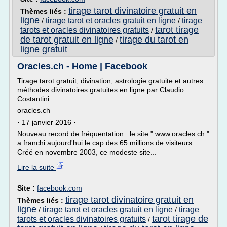
tirage tarot divinatoire gratuit en
Thèmes liés :
ligne
tirage tarot et oracles gratuit en ligne
tirage
/
/
tarot tirage
tarots et oracles divinatoires gratuits
/
de tarot gratuit en ligne
tirage du tarot en
/
ligne gratuit
Oracles.ch - Home | Facebook
Tirage tarot gratuit, divination, astrologie gratuite et autres
méthodes divinatoires gratuites en ligne par Claudio
Costantini
oracles.ch
· 17 janvier 2016 ·
Nouveau record de fréquentation : le site " www.oracles.ch "
a franchi aujourd'hui le cap des 65 millions de visiteurs.
Créé en novembre 2003, ce modeste site...
Lire la suite
Site :
facebook.com
tirage tarot divinatoire gratuit en
Thèmes liés :
ligne
tirage tarot et oracles gratuit en ligne
tirage
/
/
tarot tirage de
tarots et oracles divinatoires gratuits
/