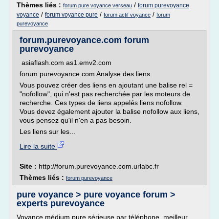
Thèmes liés :
/
forum purevoyance
forum pure voyance verseau
/
/
/
voyance
forum voyance pure
forum actif voyance
forum
purevoyance
forum.purevoyance.com forum
purevoyance
asiaflash.com as1.emv2.com
forum.purevoyance.com Analyse des liens
Vous pouvez créer des liens en ajoutant une balise rel =
"nofollow", qui n'est pas recherchée par les moteurs de
recherche. Ces types de liens appelés liens nofollow.
Vous devez également ajouter la balise nofollow aux liens,
vous pensez qu'il n'en a pas besoin.
Les liens sur les...
Lire la suite
Site :
http://forum.purevoyance.com.urlabc.fr
Thèmes liés :
forum purevoyance
pure voyance > pure voyance forum >
experts purevoyance
Voyance médium pure sérieuse par téléphone, meilleur